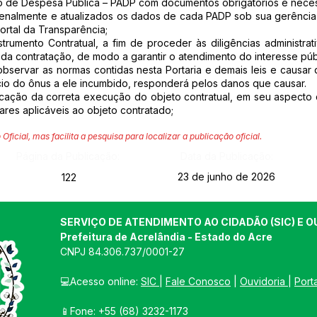
tivo de Despesa Pública – PADP com documentos obrigatórios e necess
inzenalmente e atualizados os dados de cada PADP sob sua gerênci
ortal da Transparência;
strumento Contratual, a fim de proceder às diligências administra
da contratação, de modo a garantir o atendimento do interesse púb
 observar as normas contidas nesta Portaria e demais leis e caus
io do ônus a ele incumbido, responderá pelos danos que causar.
ficação da correta execução do objeto contratual, em seu aspecto 
res aplicáveis ao objeto contratado;
 Oficial, mas facilita a pesquisa para localizar a publicação oficial.
Página da Publicação:
Data da Publicação:
23 de junho de 2026
122
SERVIÇO DE ATENDIMENTO AO CIDADÃO (SIC) E O
Prefeitura de Acrelândia - Estado do Acre
CNPJ 
84.306.737/0001-27
💻Acesso online: 
SIC 
| 
Fale Conosco
 | 
Ouvidoria
| 
Port
📱Fone: +55 
(68) 3232-1173