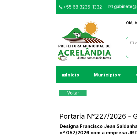
📧
gabinete@a
📞+55 68 3235-1332
Olá, 
🏡Início
Município🔽
Voltar
Portaria N°227/2026 - 
Designa Francisco Jean Saldanha
nº 057/2026 com a empresa JR 