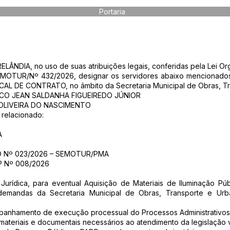
Portaria
NDIA, no uso de suas atribuições legais, conferidas pela Lei Or
EMOTUR/Nº 432/2026, designar os servidores abaixo mencionados 
CAL DE CONTRATO, no âmbito da Secretaria Municipal de Obras, 
CO JEAN SALDANHA FIGUEIREDO JÚNIOR
OLIVEIRA DO NASCIMENTO
 relacionado:
A
 Nº 023/2026 – SEMOTUR/PMA
 Nº 008/2026
rídica, para eventual Aquisição de Materiais de Iluminação Pú
demandas da Secretaria Municipal de Obras, Transporte e Urba
ompanhamento de execução processual do Processos Administrativo
materiais e documentais necessários ao atendimento da legislação 