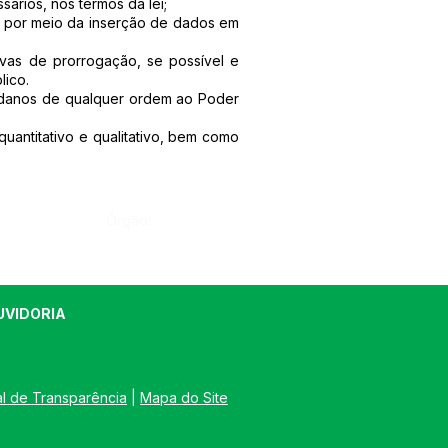
ários, nos termos da lei;
a por meio da inserção de dados em
tivas de prorrogação, se possível e
lico.
ar danos de qualquer ordem ao Poder
quantitativo e qualitativo, bem como
Órgão:
UVIDORIA
al de Transparência
 | 
Mapa do Site