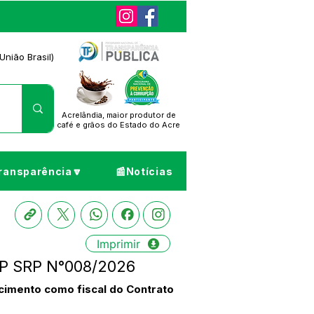
União Brasil)
Acrelândia, maior produtor de
café
e grãos do Estado do Acre
ransparência🔽
📰Notícias
Imprimir
 PP SRP N°008/2026
cimento como fiscal do Contrato