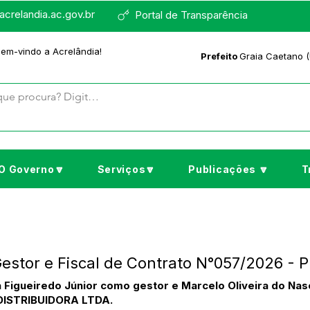
crelandia.ac.gov.br
Portal de Transparência
bem-vindo a Acrelândia!
Prefeito
Graia Caetano (
O Governo🔽
Serviços🔽
Publicações 🔽
T
Gestor e Fiscal de Contrato N°057/2026 -
 Figueiredo Júnior como gestor e Marcelo Oliveira do Nas
DISTRIBUIDORA LTDA.