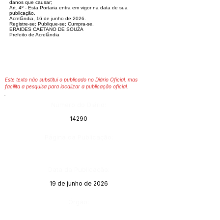
danos que causar;
Art. 4º - Esta Portaria entra em vigor na data de sua
publicação.
Acrelândia, 16 de junho de 2026.
Registre-se; Publique-se; Cumpra-se.
ERAIDES CAETANO DE SOUZA
Prefeito de Acrelândia
Este texto não substitui o publicado no Diário Oficial, mas
facilita a pesquisa para localizar a publicação oficial.
Número do Diário:
14290
Página da Publicação:
Data da Publicação:
19 de junho de 2026
Órgão: