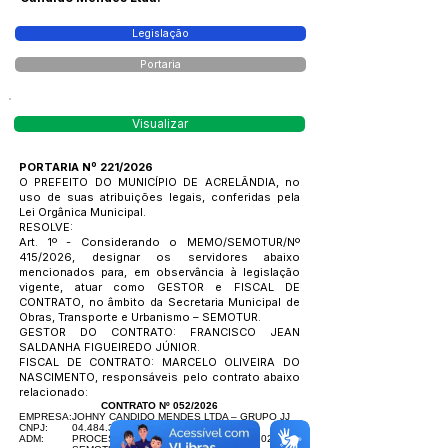
Legislação
Portaria
Visualizar
PORTARIA Nº 221/2026
O PREFEITO DO MUNICÍPIO DE ACRELÂNDIA, no
uso de suas atribuições legais, conferidas pela
Lei Orgânica Municipal.
RESOLVE:
Art. 1º - Considerando o MEMO/SEMOTUR/Nº
415/2026, designar os servidores abaixo
mencionados para, em observância à legislação
vigente, atuar como GESTOR e FISCAL DE
CONTRATO, no âmbito da Secretaria Municipal de
Obras, Transporte e Urbanismo – SEMOTUR.
GESTOR DO CONTRATO: FRANCISCO JEAN
SALDANHA FIGUEIREDO JÚNIOR.
FISCAL DE CONTRATO: MARCELO OLIVEIRA DO
NASCIMENTO, responsáveis pelo contrato abaixo
relacionado:
CONTRATO Nº 052/2026
EMPRESA:
JOHNY CANDIDO MENDES LTDA – GRUPO JJ
CNPJ:
04.484.388
/0001-02
ADM:
PROCESSO ADMINISTRATIVO N° 010/2026