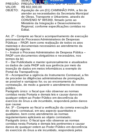
SEMOTUR PMA
PREGÃO:
PREGÃO ELETRÔNICO SRP Nº 91003/2026
VALOR:
R$ 602.000,00
OBJETO:
Aquisição de um (01) CAMINHÃO PIPA, a fim de
atender as necessidades da Secretaria Municipal
de Obras, Transporte e Urbanismo, através do
CONVENIO N° 985369, firmado junto ao
Ministério da Integração e Desenvolvimento
Regional, conforme especificações contidas no
Edital.
Art. 2º - Compete ao fiscal o acompanhamento de execução
processual do Processos Administrativos de Despesas
Públicas – PADP, bem como realização de todos os atos
materiais e documentais necessários ao atendimento da
legislação vigente.
I – Instruir o Processo Administrativo de Despesa Pública –
PADP com documentos obrigatórios e necessários, nos
termos da lei;
II – Dar Publicidade e manter quinzenalmente e atualizados
os dados de cada PADP sob sua gerência por meio da
inserção de dados em meios informáticos a exemplo do
Portal da Transparência;
III – Acompanhar a vigência do Instrumento Contratual, a fim
de proceder às diligências administrativas de prorrogação,
se possível e vantajoso for, ou ao encerramento da
contratação, de modo a garantir o atendimento do interesse
público.
Parágrafo único: o fiscal que não observar as normas
contidas nesta Portaria e demais leis e causar danos de
qualquer ordem ao Poder Público em decorrência do
exercício do ônus a ele incumbido, responderá pelos danos
que causar.
Art. 3º - Compete ao fiscal a verificação da correta execução
do objeto contratual, em seu aspecto quantitativo e
qualitativo, bem como atendimento às normas
regulamentares aplicáveis ao objeto contratado;
Parágrafo único: O fiscal que não observar as normas
contidas nesta Portaria e demais leis pertinentes e causar
danos de qualquer ordem ao Poder Público em decorrência
do exercício do ônus a ele incumbido, responderá pelos