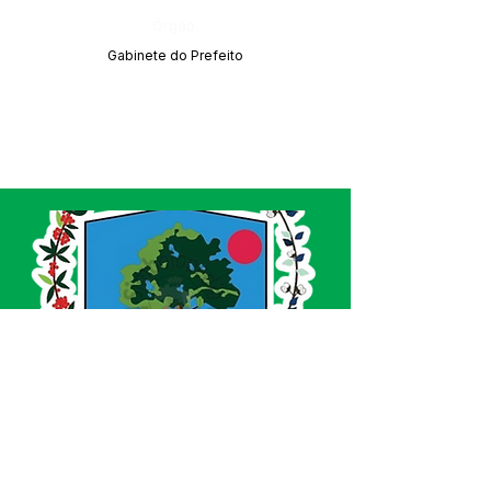
Órgão:
Gabinete do Prefeito
SERVIÇO DE ATENDIMENTO AO CIDADÃO 
(SIC) E OUVIDORIA
Prefeitura de Acrelândia - Estado do Acre
CNPJ 
84.306.737/0001-27