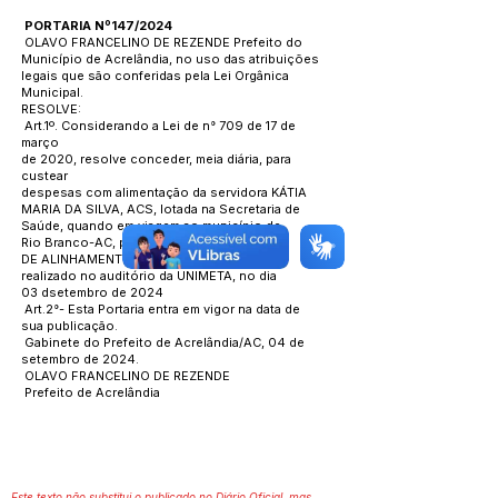
PORTARIA Nº147/2024
OLAVO FRANCELINO DE REZENDE Prefeito do
Município de Acrelândia, no uso das atribuições
legais que são conferidas pela Lei Orgânica
Municipal.
RESOLVE:
Art.1º. Considerando a Lei de n° 709 de 17 de
março
de 2020, resolve conceder, meia diária, para
custear
despesas com alimentação da servidora KÁTIA
MARIA DA SILVA, ACS, lotada na Secretaria de
Saúde, quando em viagem ao município de
Rio Branco-AC, para participar da OFICINA
DE ALINHAMENTO PRE-TUTORIA, que será
realizado no auditório da UNIMETA, no dia
03 dsetembro de 2024
Art.2°- Esta Portaria entra em vigor na data de
sua publicação.
Gabinete do Prefeito de Acrelândia/AC, 04 de
setembro de 2024.
OLAVO FRANCELINO DE REZENDE
Prefeito de Acrelândia
Este texto não substitui o publicado no Diário Oficial, mas