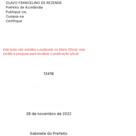
OLAVO FRANCELINO DE REZENDE
Prefeito de Acrelândia
Publique-se,
Cumpra-se
Certifique
Este texto não substitui o publicado no Diário Oficial, mas
facilita a pesquisa para localizar a publicação oficial.
Número do Diário:
13418
Página da Publicação:
Data da Publicação:
28 de novembro de 2022
Órgão:
Gabinete do Prefeito