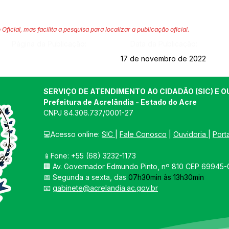
 Oficial, mas facilita a pesquisa para localizar a publicação oficial.
Página da Publicação:
Data da Publicação:
17 de novembro de 2022
SERVIÇO DE ATENDIMENTO AO CIDADÃO (SIC) E O
Prefeitura de Acrelândia - Estado do Acre
CNPJ 
84.306.737/0001-27
💻Acesso online: 
SIC 
| 
Fale Conosco
 | 
Ouvidoria
| 
Port
📱Fone: +55 
(68) 3232-1173
🏢 
Av. Governador Edmundo Pinto, nº 810 CEP 69945-0
📅 Segunda a sexta, das 
07h30min às 13h30min
📧 
gabinete@acrelandia.ac.gov.br