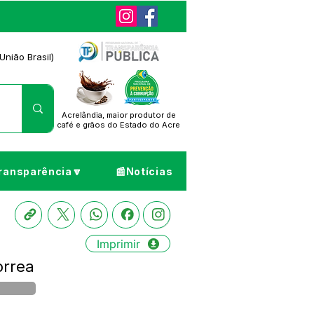
União Brasil)
Acrelândia, maior produtor de
café
e grãos do Estado do Acre
ransparência🔽
📰Notícias
Imprimir
orrea