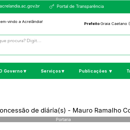
crelandia.ac.gov.br
Portal de Transparência
bem-vindo a Acrelândia!
Prefeito
Graia Caetano (
O Governo🔽
Serviços🔽
Publicações 🔽
T
Concessão de diária(s) - Mauro Ramalho C
Portaria