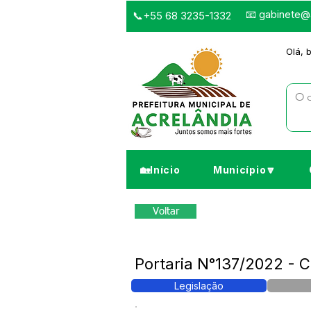
📧
gabinete@a
📞+55 68 3235-1332
Olá, 
🏡Início
Município🔽
Voltar
Portaria N°137/2022 - 
Legislação