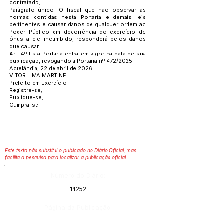
contratado;
Parágrafo único: O fiscal que não observar as
normas contidas nesta Portaria e demais leis
pertinentes e causar danos de qualquer ordem ao
Poder Público em decorrência do exercício do
ônus a ele incumbido, responderá pelos danos
que causar.
Art. 4º Esta Portaria entra em vigor na data de sua
publicação, revogando a Portaria nº 472/2025
Acrelândia, 22 de abril de 2026.
VITOR LIMA MARTINELI
Prefeito em Exercício
Registre-se;
Publique-se;
Cumpra-se.
Este texto não substitui o publicado no Diário Oficial, mas
facilita a pesquisa para localizar a publicação oficial.
Número do Diário:
14252
Página da Publicação: