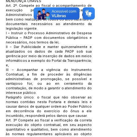
MENDONÇA CHAVES
Art. 2º. Compete ao fiscal o acompanhamento de
execução processual dos Processos
Administrativos de Despesas Públicas – PADP,
bem como realização de todos os atos materiais e
documentais necessários ao atendimento da
legislação vigente.
I – Instruir o Processo Administrativo de Despesa
Pública – PADP com documentos obrigatórios e
necessários, nos termos da lei;
II – Dar Publicidade e manter quinzenalmente e
atualizados os dados de cada PADP sob sua
gerência por meio da inserção de dados em meios
informáticos a exemplo do Portal da Transparência;
e,
III – Acompanhar a vigência do Instrumento
Contratual, a fim de proceder às diligências
administrativas de prorrogação, se possível e
vantajoso for, ou ao en cerramento da
contratação, de modo a garantir o atendimento do
interesse público.
Parágrafo único: o fiscal que não observar as
normas contidas nesta Portaria e demais leis e
causar danos de qualquer ordem ao Poder Público
em decorrência do exercício do ônus a ele
incumbido, responderá pelos danos que causar.
Art. 3º Compete ao fiscal a verificação da correta
execução do objeto contratual, em seu aspecto
quantitativo e qualitativo, bem como atendimento
às normas regulamentares aplicáveis ao objeto