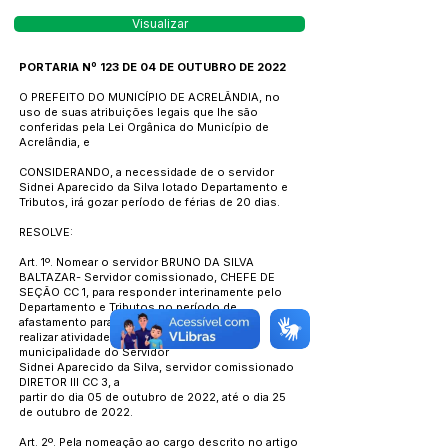
Visualizar
PORTARIA Nº 123 DE 04 DE OUTUBRO DE 2022
O PREFEITO DO MUNICÍPIO DE ACRELÂNDIA, no
uso de suas atribuições legais que lhe são
conferidas pela Lei Orgânica do Município de
Acrelândia, e
CONSIDERANDO, a necessidade de o servidor
Sidnei Aparecido da Silva lotado Departamento e
Tributos, irá gozar período de férias de 20 dias.
RESOLVE:
Art. 1º. Nomear o servidor BRUNO DA SILVA
BALTAZAR- Servidor comissionado, CHEFE DE
SEÇÃO CC 1, para responder interinamente pelo
Departamento e Tributos no período de
afastamento para fins de
realizar atividades externas a serviço desta
municipalidade do Servidor
Sidnei Aparecido da Silva, servidor comissionado
DIRETOR III CC 3, a
partir do dia 05 de outubro de 2022, até o dia 25
de outubro de 2022.
Art. 2º. Pela nomeação ao cargo descrito no artigo