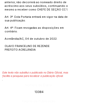
anterior, não decorrerá ao nomeado direito de
acréscimo aos seus subsídios, continuando o
mesmo a receber como CHEFE DE SEÇÃO CC 1.
Art. 3º. Esta Portaria entrará em vigor na data de
sua publicação.
Art. 4º. Ficam revogadas as disposições em
contrário.
Acrelândia/AC, 04 de outubro de 2022.
OLAVO FRANCELINO DE REZENDE
PREFEITO ACRELÂNDIA
Este texto não substitui o publicado no Diário Oficial, mas
facilita a pesquisa para localizar a publicação oficial.
Número do Diário:
13384
Página da Publicação: