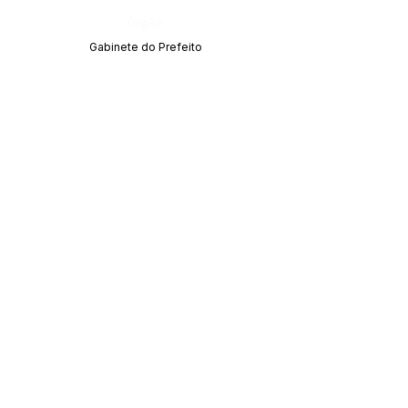
Órgão:
Gabinete do Prefeito
SERVIÇO DE ATENDIMENTO AO CIDADÃO 
(SIC) E OUVIDORIA
Prefeitura de Acrelândia - Estado do Acre
CNPJ 
84.306.737/0001-27