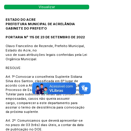
Visualizar
ESTADO DO ACRE
PREFEITURA MUNICIPAL DE ACRELÂNDIA
GABINETE DO PREFEITO
PORTARIA Nº 115 DE 23 DE SETEMBRO DE 2022
Olavo Francelino de Rezende, Prefeito Municipal,
Estado do Acre, no
uso de suas atribuições legais conferidas pela Lei
Orgânica Municipal.
RESOLVE:
Art. 1º Convocar a conselheira Suplente Sidiana
Silva dos Santos, classificada em 6º lugar de
acordo com a Ata Geral da Votação e Apuração do
Processo de Escolha dos Membros do Conselho
Tutelar para substituir as férias das conselheiras
empossadas, casos não queira assumir
cargo, comparecer a este departamento para
assinar o termo de desistência para convocação
da próxima suplente.
Art. 2º. Comunicamos que deverá apresentar-se
no prazo de 03 (três) dias úteis, a contar da data
de publicação no DOE.