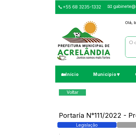
📧
gabinete@a
📞+55 68 3235-1332
Olá, 
🏡Início
Município🔽
Voltar
Portaria N°111/2022 - P
Legislação