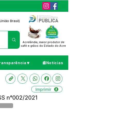
União Brasil)
Acrelândia, maior produtor de
café
e grãos do Estado do Acre
ransparência🔽
📰Notícias
Imprimir
PSS n°002/2021