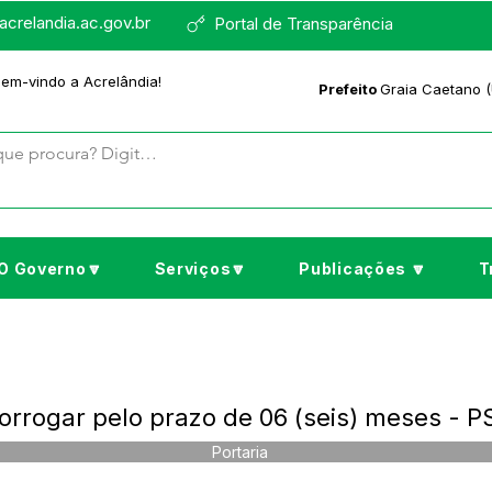
crelandia.ac.gov.br
Portal de Transparência
bem-vindo a Acrelândia!
Prefeito
Graia Caetano (
O Governo🔽
Serviços🔽
Publicações 🔽
T
rorrogar pelo prazo de 06 (seis) meses - 
Portaria