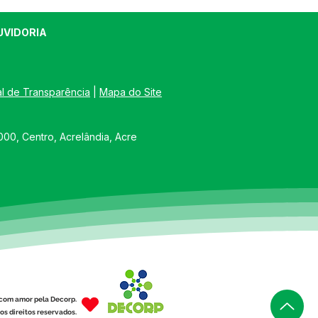
UVIDORIA
al de Transparência
 | 
Mapa do Site
00, Centro, Acrelândia, Acre
com amor pela Decorp.
os direitos reservados.