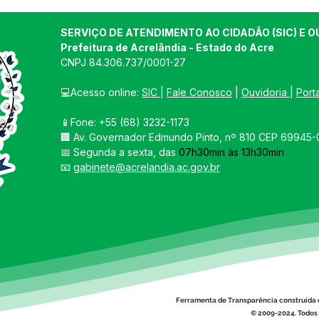
SERVIÇO DE ATENDIMENTO AO CIDADÃO (SIC) E O
Prefeitura de Acrelândia - Estado do Acre
CNPJ 
84.306.737/0001-27
💻Acesso online: 
SIC 
| 
Fale Conosco
 | 
Ouvidoria
| 
Port
📱Fone: +55 
(68) 3232-1173
🏢 
Av. Governador Edmundo Pinto, nº 810 CEP 69945-0
📅 Segunda a sexta, das 
07h30min às 13h30min
📧 
gabinete@acrelandia.ac.gov.br
Ferramenta de Transparência construída 
© 2009-2024. Todos 