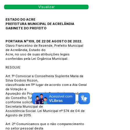
Visualizar
ESTADO DO ACRE
PREFEITURA MUNICIPAL DE ACRELÂNDIA
GABINETE DO PREFEITO
PORTARIA Nº109, DE 22 DE AGOSTO DE 2022.
Olavo Francelino de Rezende, Prefeito Municipal
de Acrelândia, Estado do
Acre, no uso de suas atribuições legais
conferidas pela Lei Orgânica Municipal.
RESOLVE:
Art. 1º Convocar a Conselheira Suplente Maria da
Silva Godois Rozon,
classificada em 11º lugar de acordo com a Ata Geral
da Votação e
Apuração do Processo de Escolha dos membros
do Conselho Tutelar,
conforme solicitado através do MEM.N°252/22
Secretaria Municipal de
Assistência Social. Lei Municipal nº 574 de 04 de
Agosto de 2015.
Art. 2º Comunicamos que o não comparecimento
no setor pessoal desta