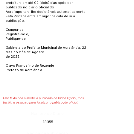
prefeitura em até 02 (dois) dias após ser
publicado no diário oficial do
Acre importara-lhe desistência automaticamente.
Esta Portaria entra em vigor na data de sua
publicação.
Cumpra-se;
Registre-se e;
Publique-se.
Gabinete do Prefeito Municipal de Acrelândia, 22
dias do mês de Agosto
de 2022.
Olavo Francelino de Rezende
Prefeito de Acrelândia
Este texto não substitui o publicado no Diário Oficial, mas
facilita a pesquisa para localizar a publicação oficial.
Número do Diário:
13355
Página da Publicação: