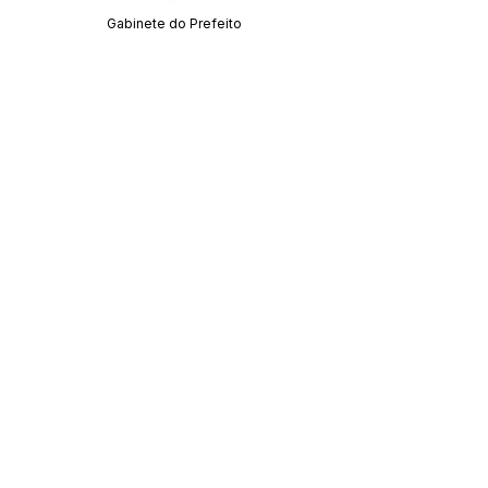
Gabinete do Prefeito
SERVIÇO DE ATENDIMENTO AO CIDADÃO 
(SIC) E OUVIDORIA
Prefeitura de Acrelândia - Estado do Acre
CNPJ 
84.306.737/0001-27