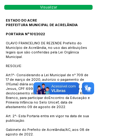
Visualizar
ESTADO DO ACRE
PREFEITURA MUNICIPAL DE ACRELÂNDIA
PORTARIA Nº101/2022
OLAVO FRANCELINO DE REZENDE Prefeito do
Município de Acrelândia, no uso das atribuições
legais que são conferidas pela Lei Orgânica
Municipal.
RESOLVE:
Art.1°- Considerando a Lei Municipal de n° 709 de
17 de março de 2020, autorizo o pagamento de
01(uma) diária ao servidor- RenatoSoares de
Jesus, CPF:
699.856.772-34
, professor, por seu
deslocamento via terrestre ao Município de Rio
Branco, para participar doEncontro da Educação e
Primeira Infância no Selo Unicef, data de
afastamento 09 de agosto de 2022.
Art. 2°- Esta Portaria entra em vigor na data de sua
publicação.
Gabinete do Prefeito de Acrelândia/AC, aos 08 de
agosto de 2022.