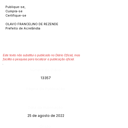
Publique-se,
Cumpra-se
Certifique-se
OLAVO FRANCELINO DE REZENDE
Prefeito de Acrelândia
Este texto não substitui o publicado no Diário Oficial, mas
facilita a pesquisa para localizar a publicação oficial.
Número do Diário:
13357
Página da Publicação:
Data da Publicação:
25 de agosto de 2022
Órgão: