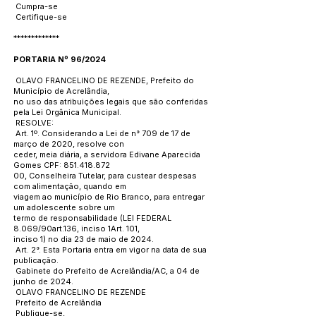
Cumpra-se
Certifique-se
*************
PORTARIA Nº 96/2024
OLAVO FRANCELINO DE REZENDE, Prefeito do
Município de Acrelândia,
no uso das atribuições legais que são conferidas
pela Lei Orgânica Municipal.
RESOLVE:
Art. 1º. Considerando a Lei de n° 709 de 17 de
março de 2020, resolve con
ceder, meia diária, a servidora Edivane Aparecida
Gomes CPF:
851.418.872
00, Conselheira Tutelar, para custear despesas
com alimentação, quando em
viagem ao município de Rio Branco, para entregar
um adolescente sobre um
termo de responsabilidade (LEI FEDERAL
8.069/90art.136, inciso 1Art. 101,
inciso 1) no dia 23 de maio de 2024.
Art. 2°. Esta Portaria entra em vigor na data de sua
publicação.
Gabinete do Prefeito de Acrelândia/AC, a 04 de
junho de 2024.
OLAVO FRANCELINO DE REZENDE
Prefeito de Acrelândia
Publique-se,