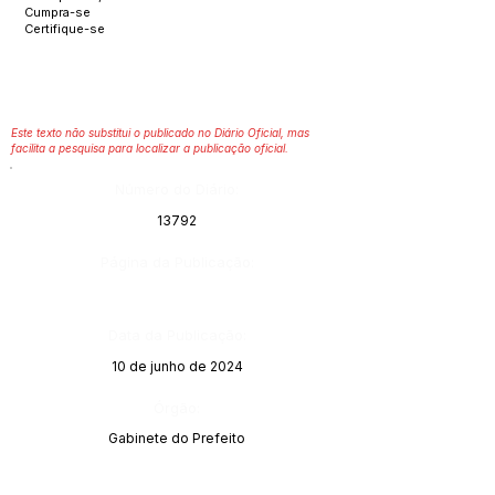
Cumpra-se
Certifique-se
Este texto não substitui o publicado no Diário Oficial, mas
facilita a pesquisa para localizar a publicação oficial.
Número do Diário:
13792
Página da Publicação:
Data da Publicação:
10 de junho de 2024
Órgão:
Gabinete do Prefeito