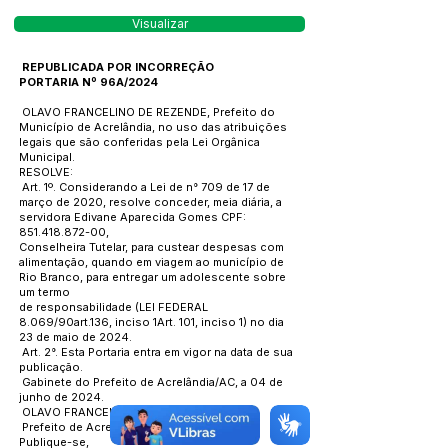
Visualizar
REPUBLICADA POR INCORREÇÃO
PORTARIA Nº 96A/2024
OLAVO FRANCELINO DE REZENDE, Prefeito do
Município de Acrelândia, no uso das atribuições
legais que são conferidas pela Lei Orgânica
Municipal.
RESOLVE:
Art. 1º. Considerando a Lei de n° 709 de 17 de
março de 2020, resolve conceder, meia diária, a
servidora Edivane Aparecida Gomes CPF:
851.418.872-00,
Conselheira Tutelar, para custear despesas com
alimentação, quando em viagem ao município de
Rio Branco, para entregar um adolescente sobre
um termo
de responsabilidade (LEI FEDERAL
8.069/90art.136, inciso 1Art. 101, inciso 1) no dia
23 de maio de 2024.
Art. 2°. Esta Portaria entra em vigor na data de sua
publicação.
Gabinete do Prefeito de Acrelândia/AC, a 04 de
junho de 2024.
OLAVO FRANCELINO DE REZENDE
Prefeito de Acrelândia
Publique-se,