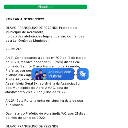
Visualizar
PORTARIA Nº096/2022
OLAVO FRANCELINO DE REZENDE Prefeito do
Município de Acrelândia,
no uso das atribuições legais que são conferidas
pela Lei Orgânica Municipal.
RESOLVE:
Art.1º. Considerando a Lei de n° 709 de 17 de março
de 2020, resolve conceder, 03(três) diárias em
nome do Senhor Olavo Francelino de Rezende,
Prefeito, por seu deslocamento via terrestre
quando em viagem ao município de Rodrigues
Alves-AC, com objetivo de participar da I
Assembleia Geral Extraordinária da Associação
dos Municípios do Acre-AMAC, data de
afastamento 26 a 29 de julho de 2022.
Art.2°- Esta Portaria entra em vigor na data de sua
publicação.
Gabinete do Prefeito de Acrelândia/AC, aos 21 dias
do mês de julho de 2022.
OLAVO FRANCELINO DE REZENDE