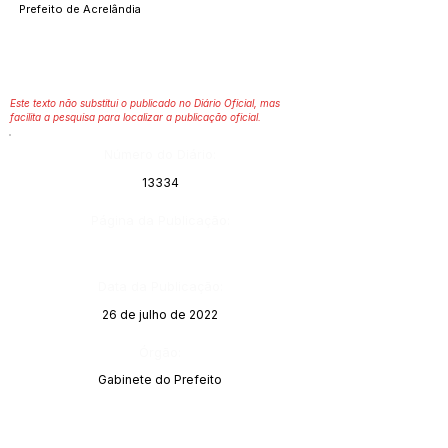
Prefeito de Acrelândia
Este texto não substitui o publicado no Diário Oficial, mas
facilita a pesquisa para localizar a publicação oficial.
Número do Diário:
13334
Página da Publicação:
Data da Publicação:
26 de julho de 2022
Órgão:
Gabinete do Prefeito