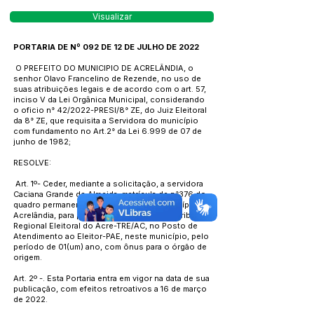
Visualizar
PORTARIA DE Nº 092 DE 12 DE JULHO DE 2022
O PREFEITO DO MUNICIPIO DE ACRELÂNDIA, o
senhor Olavo Francelino de Rezende, no uso de
suas atribuições legais e de acordo com o art. 57,
inciso V da Lei Orgânica Municipal, considerando
o oficio n° 42/2022-PRESI/8° ZE, do Juiz Eleitoral
da 8° ZE, que requisita a Servidora do município
com fundamento no Art.2° da Lei 6.999 de 07 de
junho de 1982;
RESOLVE:
Art. 1º- Ceder, mediante a solicitação, a servidora
Caciana Grande de Almeida, matrícula de n°376 do
quadro permanente de servidores do município de
Acrelândia, para prestar serviços junto ao Tribunal
Regional Eleitoral do Acre-TRE/AC, no Posto de
Atendimento ao Eleitor-PAE, neste município, pelo
período de 01(um) ano, com ônus para o órgão de
origem.
Art. 2º -. Esta Portaria entra em vigor na data de sua
publicação, com efeitos retroativos a 16 de março
de 2022.