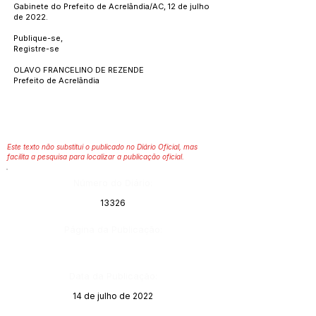
Gabinete do Prefeito de Acrelândia/AC, 12 de julho
de 2022.
Publique-se,
Registre-se
OLAVO FRANCELINO DE REZENDE
Prefeito de Acrelândia
Este texto não substitui o publicado no Diário Oficial, mas
facilita a pesquisa para localizar a publicação oficial.
Número do Diário:
13326
Página da Publicação:
Data da Publicação:
14 de julho de 2022