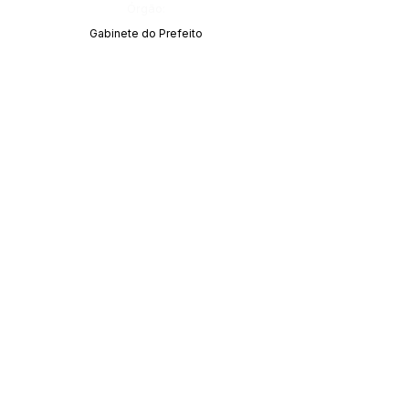
Órgão:
Gabinete do Prefeito
SERVIÇO DE ATENDIMENTO AO CIDADÃO 
(SIC) E OUVIDORIA
Prefeitura de Acrelândia - Estado do Acre
CNPJ 
84.306.737/0001-27