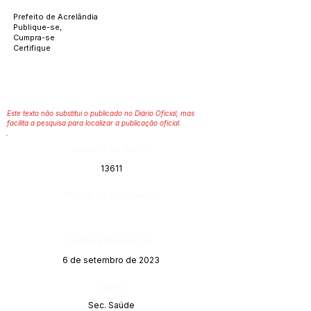
Prefeito de Acrelândia
Publique-se,
Cumpra-se
Certifique
Este texto não substitui o publicado no Diário Oficial, mas
facilita a pesquisa para localizar a publicação oficial.
Número do Diário:
13611
Página da Publicação:
Data da Publicação:
6 de setembro de 2023
Órgão:
Sec. Saúde