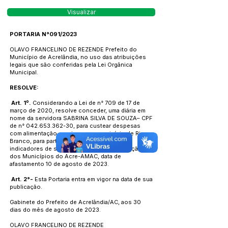
Visualizar
PORTARIA N°091/2023
OLAVO FRANCELINO DE REZENDE Prefeito do
Município de Acrelândia, no uso das atribuições
legais que são conferidas pela Lei Orgânica
Municipal.
RESOLVE:
Art. 1º.
Considerando a Lei de n° 709 de 17 de
março de 2020, resolve conceder, uma diária em
nome da servidora SABRINA SILVA DE SOUZA– CPF
de n°
042.653.362-30
, para custear despesas
com alimentação em viagem ao município de Rio
Branco, para participar da pactuação dos
indicadores de saúde, realizada na Associação
dos Municípios do Acre-AMAC, data de
afastamento 10 de agosto de 2023.
Art. 2°-
Esta Portaria entra em vigor na data de sua
publicação.
Gabinete do Prefeito de Acrelândia/AC, aos 30
dias do mês de agosto de 2023.
OLAVO FRANCELINO DE REZENDE