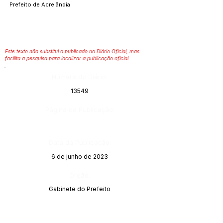
Prefeito de Acrelândia
Este texto não substitui o publicado no Diário Oficial, mas
facilita a pesquisa para localizar a publicação oficial.
Número do Diário:
13549
Página da Publicação:
Data da Publicação:
6 de junho de 2023
Órgão:
Gabinete do Prefeito