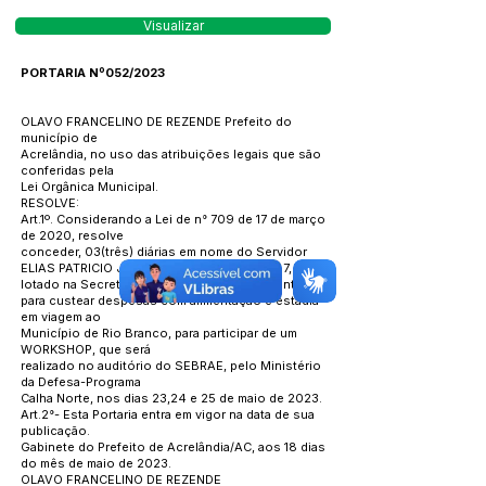
Visualizar
PORTARIA Nº052/2023
OLAVO FRANCELINO DE REZENDE Prefeito do
município de
Acrelândia, no uso das atribuições legais que são
conferidas pela
Lei Orgânica Municipal.
RESOLVE:
Art.1º. Considerando a Lei de n° 709 de 17 de março
de 2020, resolve
conceder, 03(três) diárias em nome do Servidor
ELIAS PATRICIO JÚNIOR CPF:
876.472.737-87
,
lotado na Secretaria Municipal de Planejamento,
para custear despesas com alimentação e estadia
em viagem ao
Município de Rio Branco, para participar de um
WORKSHOP, que será
realizado no auditório do SEBRAE, pelo Ministério
da Defesa-Programa
Calha Norte, nos dias 23,24 e 25 de maio de 2023.
Art.2°- Esta Portaria entra em vigor na data de sua
publicação.
Gabinete do Prefeito de Acrelândia/AC, aos 18 dias
do mês de maio de 2023.
OLAVO FRANCELINO DE REZENDE