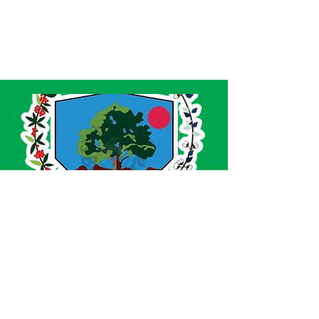
SERVIÇO DE ATENDIMENTO AO CIDADÃO 
(SIC) E OUVIDORIA
Prefeitura de Acrelândia - Estado do Acre
CNPJ 
84.306.737/0001-27
💻Acesso online: 
SIC 
| 
Fale Conosco
 | 
Ouvidoria
| 
Portal de Transparência
 | 
Mapa 