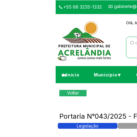
📧
gabinete@a
📞+55 68 3235-1332
Olá, 
🏡Início
Município🔽
Voltar
Portaria N°043/2025 -
Legislação