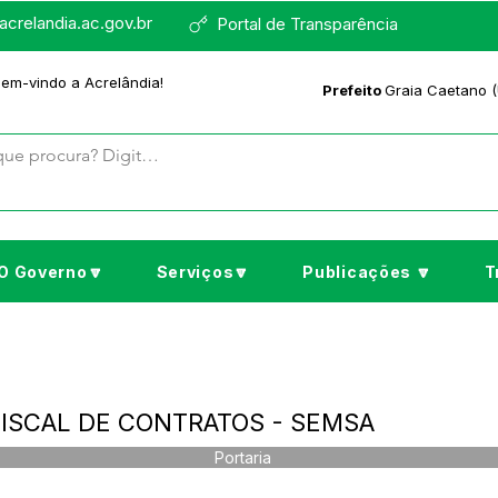
crelandia.ac.gov.br
Portal de Transparência
bem-vindo a Acrelândia!
Prefeito
Graia Caetano (
O Governo🔽
Serviços🔽
Publicações 🔽
T
 FISCAL DE CONTRATOS - SEMSA
Portaria