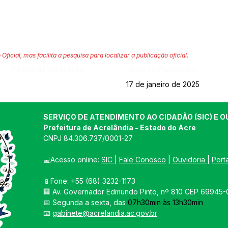
 Oficial, mas facilita a pesquisa para localizar a publicação oficial.
Página da Publicação:
Data da Publicação:
17 de janeiro de 2025
SERVIÇO DE ATENDIMENTO AO CIDADÃO (SIC) E O
Prefeitura de Acrelândia - Estado do Acre
CNPJ 
84.306.737/0001-27
💻Acesso online: 
SIC 
| 
Fale Conosco
 | 
Ouvidoria
| 
Port
📱Fone: +55 
(68) 3232-1173
🏢 
Av. Governador Edmundo Pinto, nº 810 CEP 69945-0
📅 Segunda a sexta, das 
07h30min às 13h30min
📧 
gabinete@acrelandia.ac.gov.br