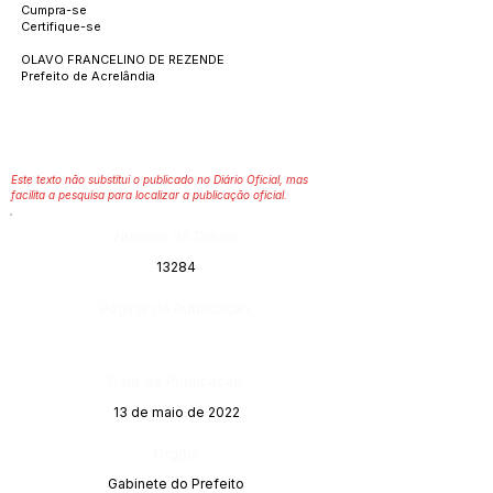
Cumpra-se
Certifique-se
OLAVO FRANCELINO DE REZENDE
Prefeito de Acrelândia
Este texto não substitui o publicado no Diário Oficial, mas
facilita a pesquisa para localizar a publicação oficial.
Número do Diário:
13284
Página da Publicação:
Data da Publicação:
13 de maio de 2022
Órgão:
Gabinete do Prefeito