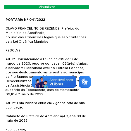
Visualizar
PORTARIA Nº 041/2022
OLAVO FRANCELINO DE REZENDE, Prefeito do
Município de Acrelândia,
no uso das atribuições legais que são conferidas
pela Lei Orgânica Municipal.
RESOLVE:
Art. 1º. Considerando a Lei de n° 709 de 17 de
março de 2020, resolve conceder, 03(três) diárias,
a servidora Elessandra Avelino Ferreira Fonseca,
por seu deslocamento via terrestre ao município
de Rio Branco para participar de uma reunião
Descentralizada e Ampliada do Conselho Estadual
de Assistência Social, que será realizada no
auditório da Fecomércio, data de afastamento
09,10 e 11 maio de 2022.
Art. 2°. Esta Portaria entra em vigor na data de sua
publicação.
Gabinete do Prefeito de Acrelândia/AC, aos 03 de
maio de 2022.
Publique-se,