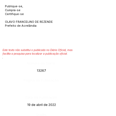
Publique-se,
Cumpra-se
Certifique-se
OLAVO FRANCELINO DE REZENDE
Prefeito de Acrelândia
Este texto não substitui o publicado no Diário Oficial, mas
facilita a pesquisa para localizar a publicação oficial.
Número do Diário:
13267
Página da Publicação:
Data da Publicação:
19 de abril de 2022
Órgão: