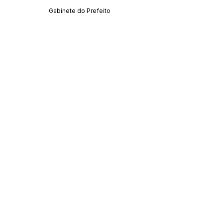
Gabinete do Prefeito
SERVIÇO DE ATENDIMENTO AO CIDADÃO 
(SIC) E OUVIDORIA
Prefeitura de Acrelândia - Estado do Acre
CNPJ 
84.306.737/0001-27