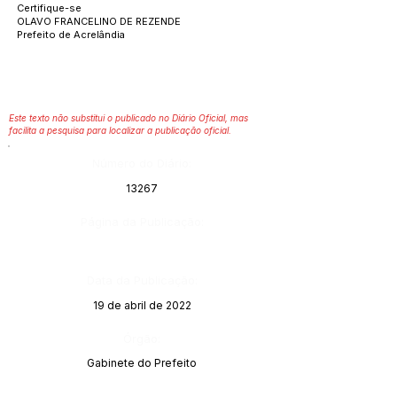
Certifique-se
OLAVO FRANCELINO DE REZENDE
Prefeito de Acrelândia
Este texto não substitui o publicado no Diário Oficial, mas
facilita a pesquisa para localizar a publicação oficial.
Número do Diário:
13267
Página da Publicação:
Data da Publicação:
19 de abril de 2022
Órgão:
Gabinete do Prefeito