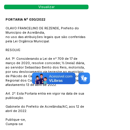
Visualizar
PORTARIA Nº 030/2022
OLAVO FRANCELINO DE REZENDE, Prefeito do
Município de Acrelândia,
no uso das atribuições legais que são conferidas
pela Lei Orgânica Municipal.
RESOLVE:
Art. 1º. Considerando a Lei de n° 709 de 17 de
março de 2020, resolve conceder, ½ (meia) diária,
ao servidor Sebastiao Bento dos Reis, motorista,
por seu deslocamento via terrestre ao município
de Plácido de Castro, para participar do encontro
Regional dos Conselheiros Tutelares, data de
afastamento 13 de abril de 2022.
Art. 2°. Esta Portaria entra em vigor na data de sua
publicação.
Gabinete do Prefeito de Acrelândia/AC, aos 12 de
abril de 2022.
Publique-se,
Cumpra-se