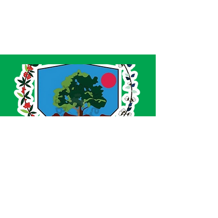
SERVIÇO DE ATENDIMENTO AO CIDADÃO 
(SIC) E OUVIDORIA
Prefeitura de Acrelândia - Estado do Acre
CNPJ 
84.306.737/0001-27
💻Acesso online: 
SIC 
| 
Fale Conosco
 | 
Ouvidoria
| 
Portal de Transparência
 | 
Mapa 