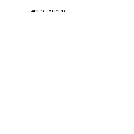
Órgão:
Gabinete do Prefeito
SERVIÇO DE ATENDIMENTO AO CIDADÃO 
(SIC) E OUVIDORIA
Prefeitura de Acrelândia - Estado do Acre
CNPJ 
84.306.737/0001-27