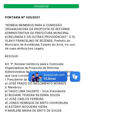
Visualizar
PORTARIA Nº 025/2021
“NOMEIA MEMBROS PARA A COMISSÃO
ORGANIZADORA DA PROPOSTA DE REFORMA
ADMINISTRATIVA DA PREFEITURA MUNICIPAL
ACRELÂNDIA E DÁ OUTRAS PROVIDÊNCIAS”. O Sr.
OLAVO FRANCELINO DE REZENDE, Prefeito do
Município de Acrelândia, Estado do Acre, no uso
de suas atribuições Legais;
RESOLVE:
Art. 1º. Nomear membros para a Comissão
Organizadora da Proposta de Reforma
Administrativa da Prefeitura Municipal Acrelândia,
que será constituída pelos seguintes membros:
I. Presidente da Comissão:
a) JOSÉ PRADO DO NASCIMENTO MORAES
II. Membros:
a) TIAGO LIMA VALENTE – Vice-Presidente
b) REGIANE TEIXEIRA BEZERRA SOUZA
c) JOSÉ CARLOS FERREIRA
d) JONAS HENRIQUE DE BRITO CHOROBURA
e) ASTÉRIO NOGUEIRA VIEIRA
f) MARLENE MARIA DE BRITO DE SOUZA