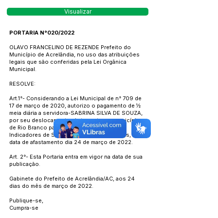
Visualizar
PORTARIA N°020/2022
OLAVO FRANCELINO DE REZENDE Prefeito do
Município de Acrelândia, no uso das atribuições
legais que são conferidas pela Lei Orgânica
Municipal.
RESOLVE:
Art.1°- Considerando a Lei Municipal de n° 709 de
17 de março de 2020, autorizo o pagamento de ½
meia diária a servidora-SABRINA SILVA DE SOUZA,
por seu deslocamento via terrestre ao município
de Rio Branco para participar da Oficina de
Indicadores de Saúde do Baixo Acre e Purus,
data de afastamento dia 24 de março de 2022.
Art. 2°- Esta Portaria entra em vigor na data de sua
publicação.
Gabinete do Prefeito de Acrelândia/AC, aos 24
dias do mês de março de 2022.
Publique-se,
Cumpra-se