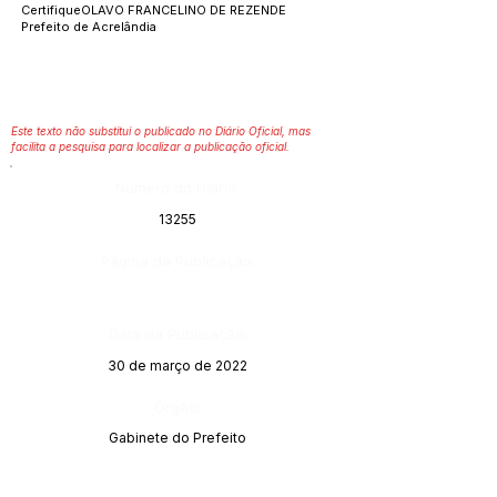
CertifiqueOLAVO FRANCELINO DE REZENDE
Prefeito de Acrelândia
Este texto não substitui o publicado no Diário Oficial, mas
facilita a pesquisa para localizar a publicação oficial.
Número do Diário:
13255
Página da Publicação:
Data da Publicação:
30 de março de 2022
Órgão:
Gabinete do Prefeito