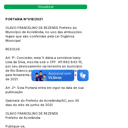
Visualizar
PORTARIA N°018/2021
OLAVO FRANCELINO DE REZENDE Prefeito do
Município de Acrelândia, no uso das atribuições
legais que são conferidas pela Lei Orgânica
Municipal.
RESOLVE:
Art. 1º- Conceder, meia ½ diária a servidora Ivany
Lima da Silva, inscrita sob o CPF:
411.882.842-15
,
por seu deslocamento via terrestre ao município
de Rio Branco para participar de uma capacitação
para ferramenta do sistema GAL, no dia 28 de maio
de 2021.
Art. 2°- Esta Portaria entra em vigor na data de sua
publicação.
Gabinete do Prefeito de Acrelândia/AC, aos 30
dias do mês de junho de 2021.
OLAVO FRANCELINO DE REZENDE
Prefeito de Acrelândia
Publique-se,