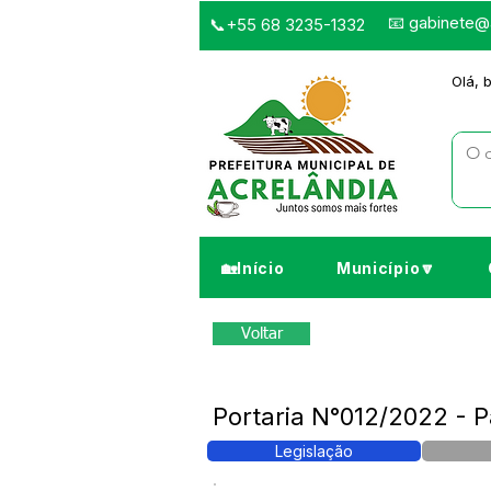
📧
gabinete@a
📞+55 68 3235-1332
Olá, 
🏡Início
Município🔽
Voltar
Portaria N°012/2022 - 
Legislação