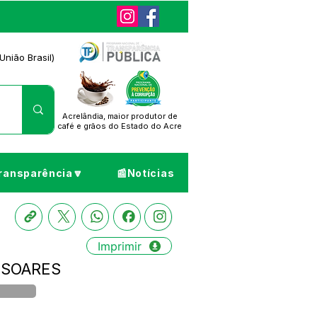
União Brasil)
Acrelândia, maior produtor de
café
e grãos do Estado do Acre
ransparência🔽
📰Notícias
Imprimir
O SOARES