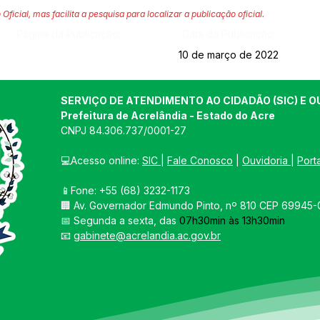
 Oficial, mas facilita a pesquisa para localizar a publicação oficial.
Página da Publicação:
Data da Publicação:
10 de março de 2022
SERVIÇO DE ATENDIMENTO AO CIDADÃO (SIC) E O
Prefeitura de Acrelândia - Estado do Acre
CNPJ 
84.306.737/0001-27
💻Acesso online: 
SIC 
| 
Fale Conosco
 | 
Ouvidoria
| 
Port
📱Fone: +55 
(68) 3232-1173
🏢 
Av. Governador Edmundo Pinto, nº 810 CEP 69945-0
📅 Segunda a sexta, das 
07h30min às 13h30min
📧 
gabinete@acrelandia.ac.gov.br