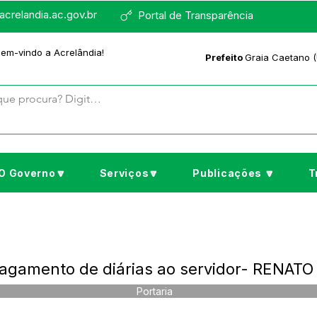
crelandia.ac.gov.br
Portal de Transparência
bem-vindo a Acrelândia!
Prefeito
Graia Caetano (
O Governo🔽
Serviços🔽
Publicações 🔽
T
Pagamento de diárias ao servidor- RENAT
Portaria