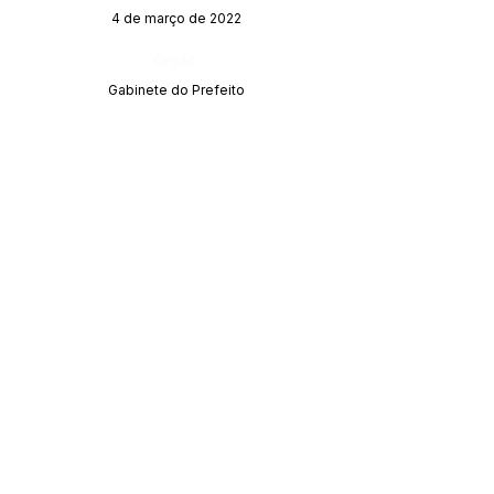
4 de março de 2022
Órgão:
Gabinete do Prefeito
SERVIÇO DE ATENDIMENTO AO CIDADÃO 
(SIC) E OUVIDORIA
Prefeitura de Acrelândia - Estado do Acre