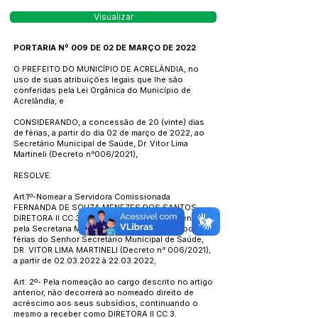
Visualizar
PORTARIA Nº 009 DE 02 DE MARÇO DE 2022
O PREFEITO DO MUNICÍPIO DE ACRELÂNDIA, no
uso de suas atribuições legais que lhe são
conferidas pela Lei Orgânica do Município de
Acrelândia, e
CONSIDERANDO, a concessão de 20 (vinte) dias
de férias, a partir do dia 02 de março de 2022, ao
Secretário Municipal de Saúde, Dr. Vitor Lima
Martineli (Decreto n°006/2021),
RESOLVE:
Art.1º-Nomear a Servidora Comissionada
FERNANDA DE SOUZA MENEZES DOS SANTOS -
DIRETORA ll CC 3, para responder interinamente
pela Secretaria Municipal de Saúde, no período de
férias do Senhor Secretário Municipal de Saúde,
DR. VITOR LIMA MARTINELI (Decreto n° 006/2021),
a partir de
02.03.2022
à
22.03.2022
;
Art. 2º- Pela nomeação ao cargo descrito no artigo
anterior, não decorrerá ao nomeado direito de
acréscimo aos seus subsídios, continuando o
mesmo a receber como DIRETORA ll CC 3.