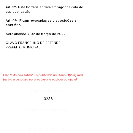
Art. 3º- Esta Portaria entrará em vigor na data de
sua publicação.
Art. 4º-. Ficam revogadas as disposições em
contrário.
Acrelândia/AC, 02 de março de 2022.
OLAVO FRANCELINO DE REZENDE
PREFEITO MUNICIPAL
Este texto não substitui o publicado no Diário Oficial, mas
facilita a pesquisa para localizar a publicação oficial.
Número do Diário:
13236
Página da Publicação:
Data da Publicação: