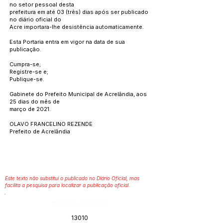
no setor pessoal desta
prefeitura em até 03 (três) dias após ser publicado
no diário oficial do
Acre importara-lhe desistência automaticamente.
Esta Portaria entra em vigor na data de sua
publicação.
Cumpra-se;
Registre-se e;
Publique-se.
Gabinete do Prefeito Municipal de Acrelândia, aos
25 dias do mês de
março de 2021.
OLAVO FRANCELINO REZENDE
Prefeito de Acrelândia
Este texto não substitui o publicado no Diário Oficial, mas
facilita a pesquisa para localizar a publicação oficial.
Número do Diário:
13010