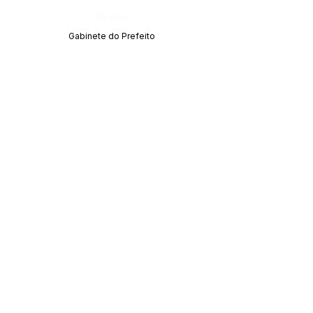
Órgão:
Gabinete do Prefeito
SERVIÇO DE ATENDIMENTO AO CIDADÃO 
(SIC) E OUVIDORIA
Prefeitura de Acrelândia - Estado do Acre
CNPJ 
84.306.737/0001-27