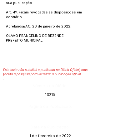
sua publicação.
Art. 4º. Ficam revogadas as disposições em
contrário.
Acrelândia/AC, 26 de janeiro de 2022.
OLAVO FRANCELINO DE REZENDE
PREFEITO MUNICIPAL
Este texto não substitui o publicado no Diário Oficial, mas
facilita a pesquisa para localizar a publicação oficial.
Número do Diário:
13215
Página da Publicação:
Data da Publicação:
1 de fevereiro de 2022