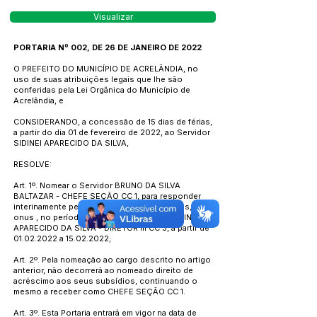
Visualizar
PORTARIA Nº 002, DE 26 DE JANEIRO DE 2022
O PREFEITO DO MUNICÍPIO DE ACRELÂNDIA, no
uso de suas atribuições legais que lhe são
conferidas pela Lei Orgânica do Município de
Acrelândia, e
CONSIDERANDO, a concessão de 15 dias de férias,
a partir do dia 01 de fevereiro de 2022, ao Servidor
SIDINEI APARECIDO DA SILVA,
RESOLVE:
Art. 1º. Nomear o Servidor BRUNO DA SILVA
BALTAZAR - CHEFE SEÇÃO CC 1, para responder
interinamente pelo Departamento de Tributos, sem
onus , no período de férias do Servidor SIDINEI
APARECIDO DA SILVA - DIRETOR lll CC 3, a partir de
01.02.2022
a
15.02.2022
;
Art. 2º. Pela nomeação ao cargo descrito no artigo
anterior, não decorrerá ao nomeado direito de
acréscimo aos seus subsídios, continuando o
mesmo a receber como CHEFE SEÇÃO CC 1.
Art. 3º. Esta Portaria entrará em vigor na data de