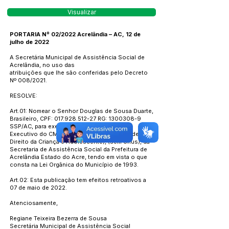
Visualizar
PORTARIA Nº 02/2022 Acrelândia – AC, 12 de
julho de 2022
A Secretária Municipal de Assistência Social de
Acrelândia, no uso das
atribuições que lhe são conferidas pelo Decreto
Nº 008/2021.
RESOLVE:
Art.01: Nomear o Senhor Douglas de Sousa Duarte,
Brasileiro, CPF:
017.928.512-27
RG:
1300308-9
SSP/AC, para exercer o cargo de Secretário
Executivo do CMDCA (Conselho Municipal de
Direito da Criança e Adolescente), (sem ônus), da
Secretaria de Assistência Social da Prefeitura de
Acrelândia Estado do Acre, tendo em vista o que
consta na Lei Orgânica do Município de 1993.
Art.02: Esta publicação tem efeitos retroativos a
07 de maio de 2022.
Atenciosamente,
Regiane Teixeira Bezerra de Sousa
Secretária Municipal de Assistência Social