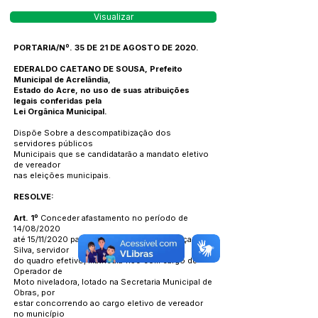
Visualizar
PORTARIA/Nº. 35 DE 21 DE AGOSTO DE 2020.
EDERALDO CAETANO DE SOUSA, Prefeito
Municipal de Acrelândia,
Estado do Acre, no uso de suas atribuições
legais conferidas pela
Lei Orgânica Municipal.
Dispõe Sobre a descompatibização dos
servidores públicos
Municipais que se candidatarão a mandato eletivo
de vereador
nas eleições municipais.
RESOLVE:
Art. 1º
Conceder afastamento no período de
14/08/2020
até 15/11/2020 para o servidor Gilberto França da
Silva, servidor
do quadro efetivo, matricula 1159 com cargo de
Operador de
Moto niveladora, lotado na Secretaria Municipal de
Obras, por
estar concorrendo ao cargo eletivo de vereador
no município