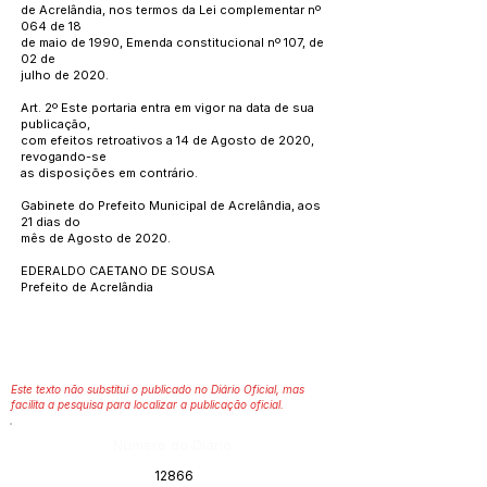
de Acrelândia, nos termos da Lei complementar nº
064 de 18
de maio de 1990, Emenda constitucional nº 107, de
02 de
julho de 2020.
Art. 2º Este portaria entra em vigor na data de sua
publicação,
com efeitos retroativos a 14 de Agosto de 2020,
revogando-se
as disposições em contrário.
Gabinete do Prefeito Municipal de Acrelândia, aos
21 dias do
mês de Agosto de 2020.
EDERALDO CAETANO DE SOUSA
Prefeito de Acrelândia
Este texto não substitui o publicado no Diário Oficial, mas
facilita a pesquisa para localizar a publicação oficial.
Número do Diário:
12866