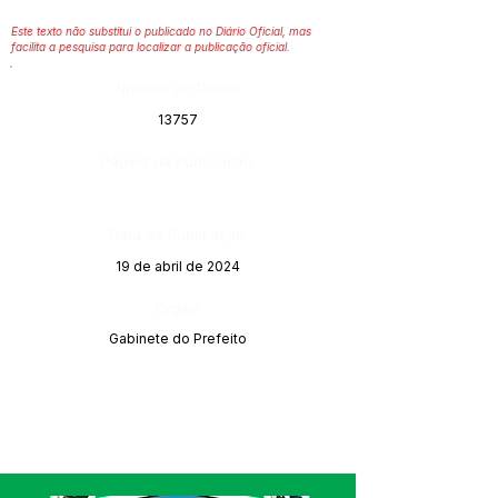
Este texto não substitui o publicado no Diário Oficial, mas
facilita a pesquisa para localizar a publicação oficial.
Número do Diário:
13757
Página da Publicação:
Data da Publicação:
19 de abril de 2024
Órgão:
Gabinete do Prefeito