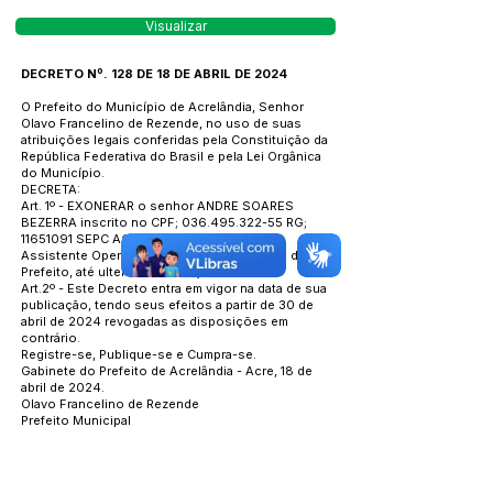
Visualizar
DECRETO Nº. 128 DE 18 DE ABRIL DE 2024
O Prefeito do Município de Acrelândia, Senhor
Olavo Francelino de Rezende, no uso de suas
atribuições legais conferidas pela Constituição da
República Federativa do Brasil e pela Lei Orgânica
do Município.
DECRETA:
Art. 1º - EXONERAR o senhor ANDRE SOARES
BEZERRA inscrito no CPF;
036.495.322-55
RG;
11651091
SEPC AC do cargo de
Assistente Operacional II CC-2 do Gabinete do
Prefeito, até ulterior deliberação.
Art.2º - Este Decreto entra em vigor na data de sua
publicação, tendo seus efeitos a partir de 30 de
abril de 2024 revogadas as disposições em
contrário.
Registre-se, Publique-se e Cumpra-se.
Gabinete do Prefeito de Acrelândia - Acre, 18 de
abril de 2024.
Olavo Francelino de Rezende
Prefeito Municipal