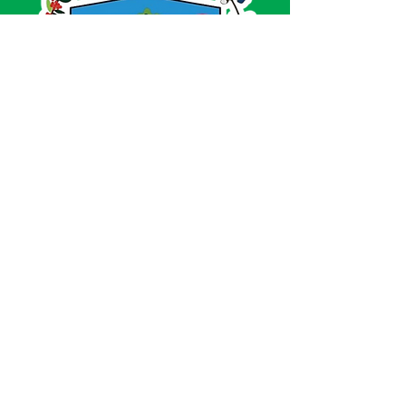
SERVIÇO DE ATENDIMENTO AO CIDADÃO 
(SIC) E OUVIDORIA
Prefeitura de Acrelândia - Estado do Acre
CNPJ 
84.306.737/0001-27
💻Acesso online: 
SIC 
| 
Fale Conosco
 | 
Ouvidoria
| 
Portal de Transparência
 | 
Mapa 
do Site
📱Fone: +55 
(68) 3232-1173
🏢 
Av. Governador Edmundo Pinto, nº 810 
CEP 69945-000, Centro, Acrelândia, Acre
📅 Segunda a sexta, das 
07h30min às 