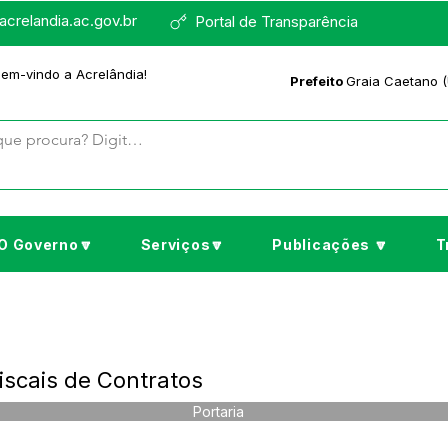
crelandia.ac.gov.br
Portal de Transparência
bem-vindo a Acrelândia!
Prefeito
Graia Caetano (
O Governo🔽
Serviços🔽
Publicações 🔽
T
Fiscais de Contratos
Portaria