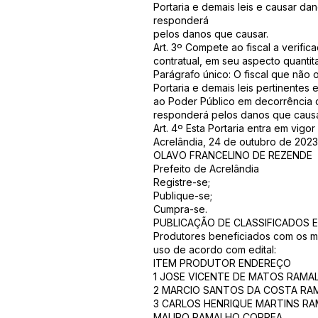
Portaria e demais leis e causar d
responderá
pelos danos que causar.
Art. 3º Compete ao fiscal a verif
contratual, em seu aspecto quantit
Parágrafo único: O fiscal que não
Portaria e demais leis pertinente
ao Poder Público em decorrência 
responderá pelos danos que causa
Art. 4º Esta Portaria entra em vig
Acrelândia, 24 de outubro de 2023
OLAVO FRANCELINO DE REZENDE
Prefeito de Acrelândia
Registre-se;
Publique-se;
Cumpra-se.
PUBLICAÇÃO DE CLASSIFICADOS E
Produtores beneficiados com os m
uso de acordo com edital:
ITEM PRODUTOR ENDEREÇO
1 JOSE VICENTE DE MATOS RAMAL
2 MARCIO SANTOS DA COSTA RA
3 CARLOS HENRIQUE MARTINS RA
MAURO RAMALHO CORREA