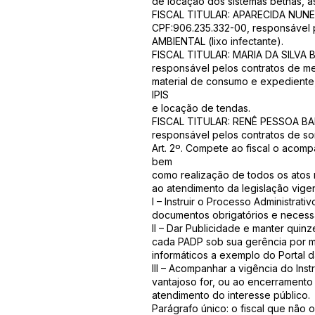
de locação dos sistemas bethas, as
FISCAL TITULAR: APARECIDA NUN
CPF:906.235.332-00, responsável
AMBIENTAL (lixo infectante).
FISCAL TITULAR: MARIA DA SILVA 
responsável pelos contratos de me
material de consumo e expediente, 
IPIS
e locação de tendas.
FISCAL TITULAR: RENÊ PESSOA BA
responsável pelos contratos de s
Art. 2º. Compete ao fiscal o aco
bem
como realização de todos os atos 
ao atendimento da legislação vigen
I – Instruir o Processo Administra
documentos obrigatórios e necessár
II – Dar Publicidade e manter qui
cada PADP sob sua gerência por 
informáticos a exemplo do Portal d
III – Acompanhar a vigência do Inst
vantajoso for, ou ao encerramento
atendimento do interesse público.
Parágrafo único: o fiscal que não