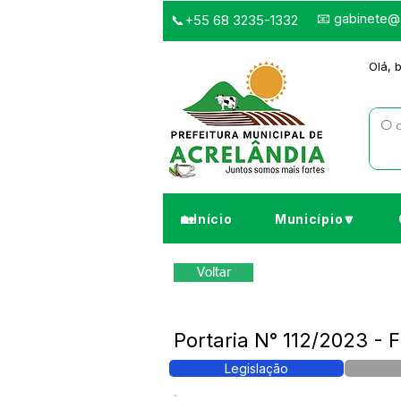
📧
gabinete@a
📞+55 68 3235-1332
Olá, 
🏡Início
Município🔽
Voltar
Portaria N° 112/2023 - 
Legislação