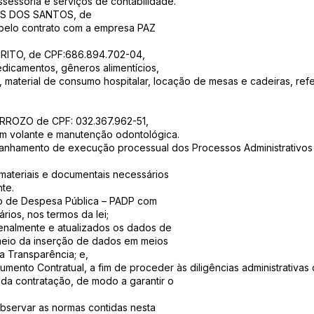
sessoria e serviços de contabilidade.
ES DOS SANTOS, de
 pelo contrato com a empresa PAZ
BRITO, de CPF:686.894.702-04,
dicamentos, gêneros alimentícios,
material de consumo hospitalar, locação de mesas e cadeiras, refei
RROZO de CPF: 032.367.962-51,
om volante e manutenção odontológica.
mpanhamento de execução processual dos Processos Administrativos
materiais e documentais necessários
te.
tivo de Despesa Pública – PADP com
ios, nos termos da lei;
nzenalmente e atualizados os dados de
meio da inserção de dados em meios
a Transparência; e,
rumento Contratual, a fim de proceder às diligências administrativa
 da contratação, de modo a garantir o
 observar as normas contidas nesta