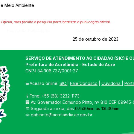
a e Meio Ambiente
 Oficial, mas facilita a pesquisa para localizar a publicação oficial.
Página da Publicação:
Data da Publicação:
25 de outubro de 2023
SERVIÇO DE ATENDIMENTO AO CIDADÃO (SIC) E O
Prefeitura de Acrelândia - Estado do Acre
CNPJ 
84.306.737/0001-27
💻Acesso online: 
SIC 
| 
Fale Conosco
 | 
Ouvidoria
| 
Port
📱Fone: +55 
(68) 3232-1173
🏢 
Av. Governador Edmundo Pinto, nº 810 CEP 69945-0
📅 Segunda a sexta, das 
07h30min às 13h30min
📧 
gabinete@acrelandia.ac.gov.br