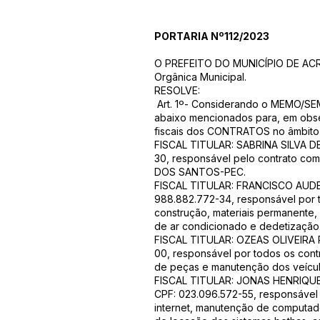
PORTARIA Nº112/2023
O PREFEITO DO MUNICÍPIO DE ACREL
Orgânica Municipal.
RESOLVE:
Art. 1º- Considerando o MEMO/SEM
abaixo mencionados para, em obse
fiscais dos CONTRATOS no âmbito 
FISCAL TITULAR: SABRINA SILVA D
30, responsável pelo contrato c
DOS SANTOS-PEC.
FISCAL TITULAR: FRANCISCO AUDE
988.882.772-34, responsável por t
construção, materiais permanente,
de ar condicionado e dedetização
FISCAL TITULAR: OZEAS OLIVEIRA 
00, responsável por todos os con
de peças e manutenção dos veícul
FISCAL TITULAR: JONAS HENRIQ
CPF: 023.096.572-55, responsável
internet, manutenção de computad