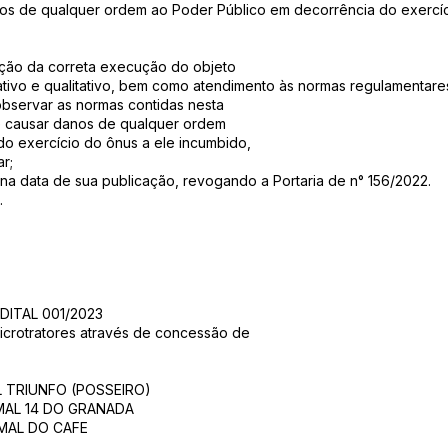
anos de qualquer ordem ao Poder Público em decorrência do exercíc
icação da correta execução do objeto
ativo e qualitativo, bem como atendimento às normas regulamentares
 observar as normas contidas nesta
s e causar danos de qualquer ordem
do exercício do ônus a ele incumbido,
r;
or na data de sua publicação, revogando a Portaria de n° 156/2022.
.
DITAL 001/2023
icrotratores através de concessão de
 TRIUNFO (POSSEIRO)
MAL 14 DO GRANADA
MAL DO CAFE