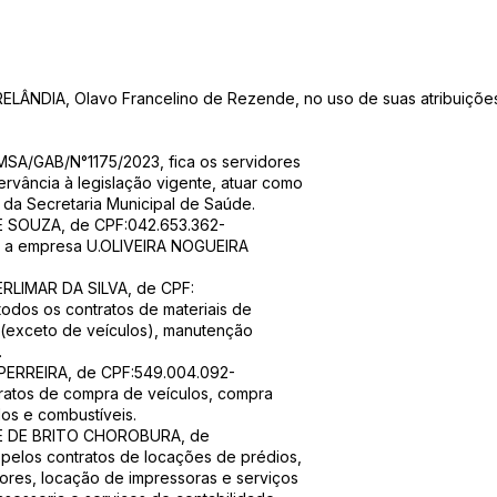
ÂNDIA, Olavo Francelino de Rezende, no uso de suas atribuições l
SA/GAB/N°1175/2023, fica os servidores
rvância à legislação vigente, atuar como
da Secretaria Municipal de Saúde.
E SOUZA, de CPF:042.653.362-
om a empresa U.OLIVEIRA NOGUEIRA
RLIMAR DA SILVA, de CPF:
odos os contratos de materiais de
 (exceto de veículos), manutenção
.
PERREIRA, de CPF:549.004.092-
tratos de compra de veículos, compra
os e combustíveis.
UE DE BRITO CHOROBURA, de
 pelos contratos de locações de prédios,
ores, locação de impressoras e serviços