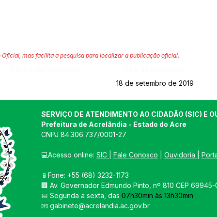
 Oficial, mas facilita a pesquisa para localizar a publicação oficial.
Página da Publicação:
Data da Publicação:
18 de setembro de 2019
SERVIÇO DE ATENDIMENTO AO CIDADÃO (SIC) E O
Prefeitura de Acrelândia - Estado do Acre
CNPJ 
84.306.737/0001-27
💻Acesso online: 
SIC 
| 
Fale Conosco
 | 
Ouvidoria
| 
Port
📱Fone: +55 
(68) 3232-1173
🏢 
Av. Governador Edmundo Pinto, nº 810 CEP 69945-0
📅 Segunda a sexta, das 
07h30min às 13h30min
📧 
gabinete@acrelandia.ac.gov.br