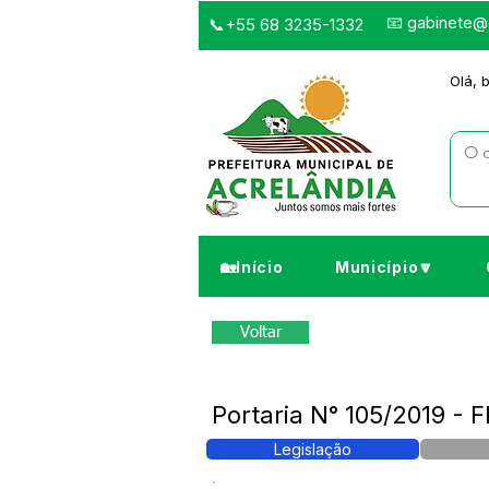
📧
gabinete@a
📞+55 68 3235-1332
Olá, 
🏡Início
Município🔽
Voltar
Portaria N° 105/2019 
Legislação