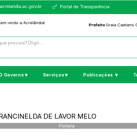
crelandia.ac.gov.br
Portal de Transparência
bem-vindo a Acrelândia!
Prefeito
Graia Caetano (
O Governo🔽
Serviços🔽
Publicações 🔽
T
- FRANCINELDA DE LAVOR MELO
Portaria