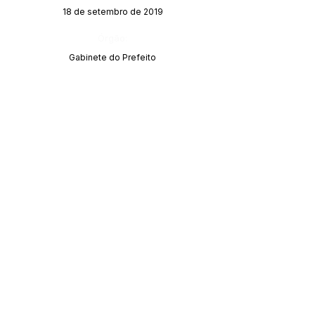
18 de setembro de 2019
Órgão:
Gabinete do Prefeito
SERVIÇO DE ATENDIMENTO AO CIDADÃO 
(SIC) E OUVIDORIA
Prefeitura de Acrelândia - Estado do Acre