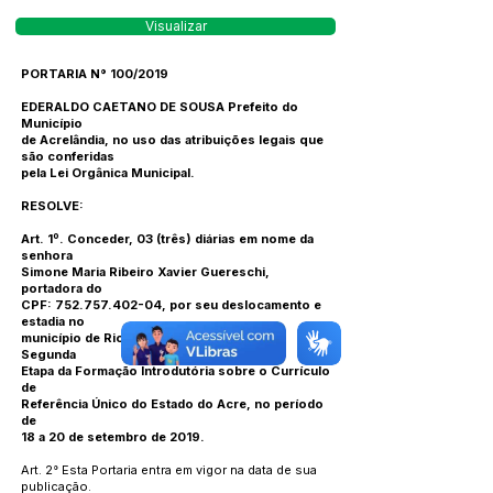
Visualizar
PORTARIA N° 100/2019
EDERALDO CAETANO DE SOUSA Prefeito do
Município
de Acrelândia, no uso das atribuições legais que
são conferidas
pela Lei Orgânica Municipal.
RESOLVE:
Art. 1º. Conceder, 03 (três) diárias em nome da
senhora
Simone Maria Ribeiro Xavier Guereschi,
portadora do
CPF:
752.757.402-04
, por seu deslocamento e
estadia no
município de Rio Branco para participar da
Segunda
Etapa da Formação Introdutória sobre o Currículo
de
Referência Único do Estado do Acre, no período
de
18 a 20 de setembro de 2019.
Art. 2° Esta Portaria entra em vigor na data de sua
publicação.