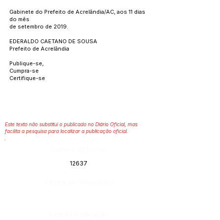
Gabinete do Prefeito de Acrelândia/AC, aos 11 dias
do mês
de setembro de 2019.
EDERALDO CAETANO DE SOUSA
Prefeito de Acrelândia
Publique-se,
Cumpra-se
Certifique-se
Este texto não substitui o publicado no Diário Oficial, mas
facilita a pesquisa para localizar a publicação oficial.
Número do Diário:
12637
Página da Publicação:
Data da Publicação: