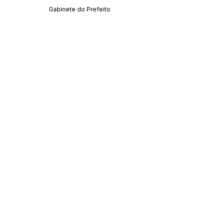
Gabinete do Prefeito
SERVIÇO DE ATENDIMENTO AO CIDADÃO 
(SIC) E OUVIDORIA
Prefeitura de Acrelândia - Estado do Acre
CNPJ 
84.306.737/0001-27
💻Acesso online: 
SIC 
| 
Fale Conosco
 | 