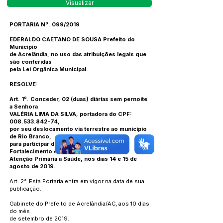
Visualizar
PORTARIA Nº. 099/2019
EDERALDO CAETANO DE SOUSA Prefeito do
Município
de Acrelândia, no uso das atribuições legais que
são conferidas
pela Lei Orgânica Municipal.
RESOLVE:
Art. 1º. Conceder, 02 (duas) diárias sem pernoite
a Senhora
VALÉRIA LIMA DA SILVA, portadora do CPF:
008.533.842-74
,
por seu deslocamento via terrestre ao município
de Rio Branco,
para participar do Encontro Estadual para
Fortalecimento da
Atenção Primária a Saúde, nos dias 14 e 15 de
agosto de 2019.
Art. 2°. Esta Portaria entra em vigor na data de sua
publicação.
Gabinete do Prefeito de Acrelândia/AC, aos 10 dias
do mês
de setembro de 2019.