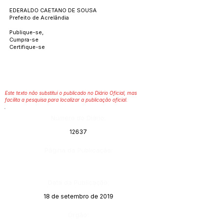
EDERALDO CAETANO DE SOUSA
Prefeito de Acrelândia
Publique-se,
Cumpra-se
Certifique-se
Este texto não substitui o publicado no Diário Oficial, mas
facilita a pesquisa para localizar a publicação oficial.
Número do Diário:
12637
Página da Publicação:
Data da Publicação:
18 de setembro de 2019
Órgão: