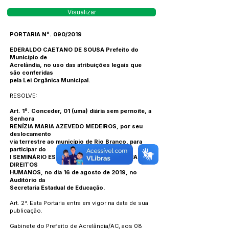
Visualizar
PORTARIA Nº. 090/2019
EDERALDO CAETANO DE SOUSA Prefeito do
Município de
Acrelândia, no uso das atribuições legais que
são conferidas
pela Lei Orgânica Municipal.
RESOLVE:
Art. 1º. Conceder, 01 (uma) diária sem pernoite, a
Senhora
RENÍZIA MARIA AZEVEDO MEDEIROS, por seu
deslocamento
via terrestre ao município de Rio Branco, para
participar do
I SEMINÁRIO ESTADUAL DE SERVIÇO SOCIAL E
DIREITOS
HUMANOS, no dia 16 de agosto de 2019, no
Auditório da
Secretaria Estadual de Educação.
Art. 2°. Esta Portaria entra em vigor na data de sua
publicação.
Gabinete do Prefeito de Acrelândia/AC, aos 08