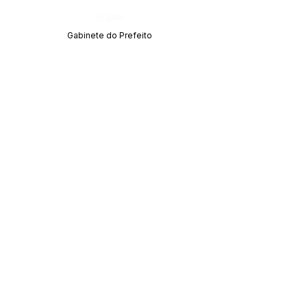
Órgão:
Gabinete do Prefeito
SERVIÇO DE ATENDIMENTO AO CIDADÃO 
(SIC) E OUVIDORIA
Prefeitura de Acrelândia - Estado do Acre
CNPJ 
84.306.737/0001-27