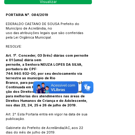
Visualizar
PORTARIA Nº. 084/2019
EDERALDO CAETANO DE SOUSA Prefeito do
Município de Acrelândia, no
uso das atribuições legais que são conferidas
pela Lei Orgânica Municipal.
RESOLVE:
Art. 1º. Conceder, 03 (três) diárias com pernoite
e 01 (uma) diária sem
pernoite, a Senhora NEUZA LOPES DA SILVA,
portadora do CPF:
744.960.932-00
, por seu deslocamento via
terrestre ao município de Rio
Branco, para participar do Curso de Formação
Continuada em Promo
ção dos Direitos da Criança e do Adolescente,
para melhorias dos atendimentos nas áreas de
Direitos Humanos de Criança e do Adolescente,
nos dias 23, 24, 25 e 26 de julho de 2019.
Art. 2°. Esta Portaria entra em vigor na data de sua
publicação.
Gabinete do Prefeito de Acrelândia/AC, aos 22
dias do mês de julho de 2019.