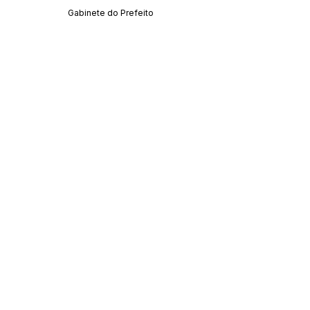
Gabinete do Prefeito
SERVIÇO DE ATENDIMENTO AO CIDADÃO 
(SIC) E OUVIDORIA
Prefeitura de Acrelândia - Estado do Acre
CNPJ 
84.306.737/0001-27
💻Acesso online: 
SIC 
| 
Fale Conosco
 | 