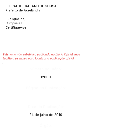
EDERALDO CAETANO DE SOUSA
Prefeito de Acrelândia
Publique-se,
Cumpra-se
Certifique-se
Este texto não substitui o publicado no Diário Oficial, mas
facilita a pesquisa para localizar a publicação oficial.
Número do Diário:
12600
Página da Publicação:
Data da Publicação:
24 de julho de 2019
Órgão: