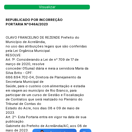
Visualizar
REPUBLICADO POR INCORREÇÃO
PORTARIA N°046A/2023
OLAVO FRANCELINO DE REZENDE Prefeito do
Município de Acrelândia,
no uso das atribuições legais que são conferidas
pela Lei Orgânica Municipal.
RESOLVE:
Art. 1º. Considerando a Lei de n° 709 de 17 de
março de 2020, resolve
conceder 01(uma) diária e meia a servidora Maria da
Silva Brito - CPF:
686.894.702-04, Diretora de Planejamento da
Secretaria Municipal de
Saúde, para o custeio com alimentação e estadia
em viagem ao município de Rio Branco, para
participar de um curso de Gestão e Fiscalização
de Contratos que será realizado no Plenário do
Tribunal de Contas do
Estado do Acre, nos dias 08 e 09 de maio de
2023.
Art. 2°- Esta Portaria entra em vigor na data de sua
publicação.
Gabinete do Prefeito de Acrelândia/AC, aos 08 de
maio de 2023.