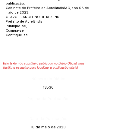
publicação.
Gabinete do Prefeito de Acrelândia/AC, aos 08 de
maio de 2023.
OLAVO FRANCELINO DE REZENDE
Prefeito de Acrelândia
Publique-se,
Cumpra-se
Certifique-se
Este texto não substitui o publicado no Diário Oficial, mas
facilita a pesquisa para localizar a publicação oficial.
Número do Diário:
13536
Página da Publicação:
Data da Publicação:
18 de maio de 2023