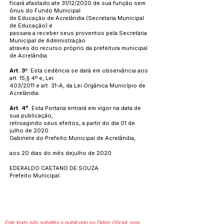
ficará afastado ate 31/12/2020 de sua função sem
ônus do Fundo Municipal
de Educação de Acrelândia (Secretaria Municipal
de Educação) e
passara a receber seus proventos pela Secretária
Municipal de Administração
através do recurso próprio da prefeitura municipal
de Acrelândia.
Art. 3
º. Esta cedência se dará em observância aos
art. 15,§ 4º e, Lei
403/2011 e art. 31-A, da Lei Orgânica Município de
Acrelândia.
Art. 4º
. Esta Portaria entrará em vigor na data de
sua publicação,
retroagindo seus efeitos, a partir do dia 01 de
julho de 2020.
Gabinete do Prefeito Municipal de Acrelândia,
aos 20 dias do mês dejulho de 2020.
EDERALDO CAETANO DE SOUZA
Prefeito Municipal.
Este texto não substitui o publicado no Diário Oficial, mas