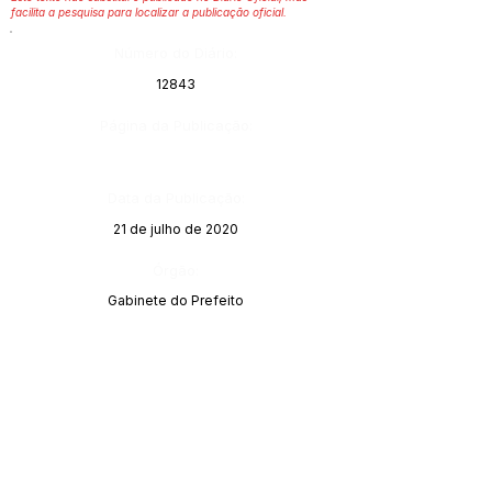
facilita a pesquisa para localizar a publicação oficial.
Número do Diário:
12843
Página da Publicação:
Data da Publicação:
21 de julho de 2020
Órgão:
Gabinete do Prefeito