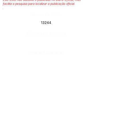
facilita a pesquisa para localizar a publicação oficial.
Número do Diário:
13244
Página da Publicação:
Data da Publicação:
16 de março de 2022
Órgão:
Gabinete do Prefeito