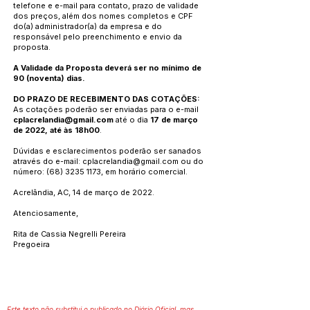
telefone e e-mail para contato, prazo de validade
dos preços, além dos nomes completos e CPF
do(a) administrador(a) da empresa e do
responsável pelo preenchimento e envio da
proposta.
A Validade da Proposta deverá ser no mínimo de
90 (noventa) dias.
DO PRAZO DE RECEBIMENTO DAS COTAÇÕES:
As cotações poderão ser enviadas para o e-mail
cplacrelandia@gmail.com
até o dia
17 de março
de 2022, até às 18h00
.
Dúvidas e esclarecimentos poderão ser sanados
através do e-mail:
cplacrelandia@gmail.com
ou do
número:
(68) 3235 1173
, em horário comercial.
Acrelândia, AC, 14 de março de 2022.
Atenciosamente,
Rita de Cassia Negrelli Pereira
Pregoeira
Este texto não substitui o publicado no Diário Oficial, mas