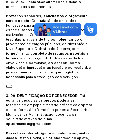
8.666/1993, com suas alterações e demais
normas legais pertinentes.
Prezados senhores, solicitamos o orçamento
para o objeto:
Contratação de entidade ou
Fundação para a prestação de serviços técnicos
especializados de planejamento, organização e
realização de Concurso Público de provas
(escritas, prática e de títulos), objetivando o
provimento de cargos públicos, de Nível Médio,
Nível Superior e Cadastro de Reserva, com o
fornecimento completo de recursos materiais e
humanos, a execução de todas as atividades
envolvidas e correlatas, em especial com a
elaboração, impressão, aplicação e correção das
provas, bem como toda qualquer logística
necessária para a execução dos serviços.
(....)
3. DA IDENTIFICAÇÃO DO FORNECEDOR:
Este
edital de pesquisa de preços poderá ser
respondido em papel timbrado próprio da empresa,
ou por formulário fornecido por esta Secretaria
Municipal de Administração, podendo ser
solicitado através do e-mail
cplacrelandia@gmail.com
.
Deverão conter obrigatoriamente os seguintes
dados
: Razão Social, CNPJ, endereço completo,