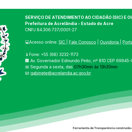
SERVIÇO DE ATENDIMENTO AO CIDADÃO (SIC) E O
Prefeitura de Acrelândia - Estado do Acre
CNPJ 
84.306.737/0001-27
💻Acesso online: 
SIC 
| 
Fale Conosco
 | 
Ouvidoria
| 
Port
📱Fone: +55 
(68) 3232-1173
🏢 
Av. Governador Edmundo Pinto, nº 810 CEP 69945-0
📅 Segunda a sexta, das 
07h30min às 13h30min
📧 
gabinete@acrelandia.ac.gov.br
Ferramenta de Transparência construída 