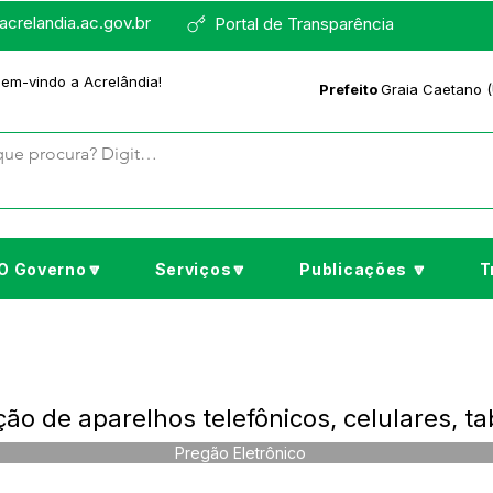
crelandia.ac.gov.br
Portal de Transparência
bem-vindo a Acrelândia!
Prefeito
Graia Caetano (
O Governo🔽
Serviços🔽
Publicações 🔽
T
ão de aparelhos telefônicos, celulares, ta
Pregão Eletrônico