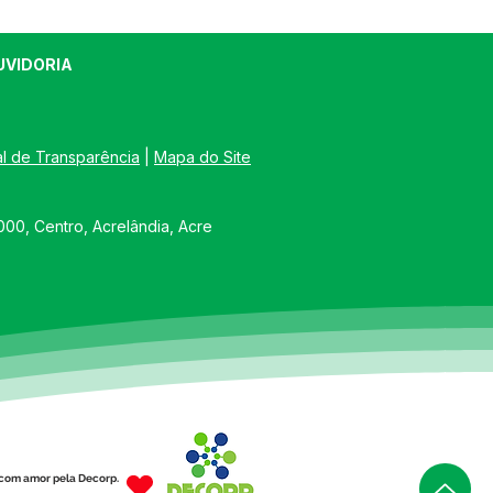
UVIDORIA
al de Transparência
 | 
Mapa do Site
00, Centro, Acrelândia, Acre
com amor pela Decorp.