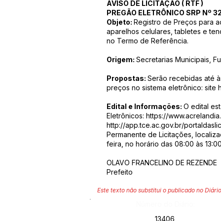
AVISO DE LICITAÇÃO
(
RTF
)
PREGÃO ELETRÔNICO SRP Nº 3
Objeto:
Registro de Preços para a
aparelhos celulares, tabletes e te
no Termo de Referência.
Origem:
Secretarias Municipais, F
Propostas:
Serão recebidas até à
preços no sistema eletrônico: site
Edital e Informações:
O edital es
Eletrônicos:
https://www.acrelandia.
http://app.tce.ac.gov.br/portaldas
Permanente de Licitações, localiz
feira, no horário das 08:00 às 13:0
OLAVO FRANCELINO DE REZENDE
Prefeito
Este texto não substitui o publicado no Diário
Número do Diário:
13406