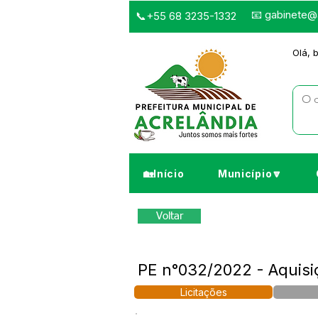
📧
gabinete@a
📞+55 68 3235-1332
Olá, 
🏡Início
Município🔽
Voltar
PE n°032/2022 - Aquisiç
Licitações