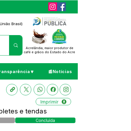
União Brasil)
Acrelândia, maior produtor de
café
e grãos do Estado do Acre
ransparência🔽
📰Notícias
Imprimir
bletes e tendas
Concluída