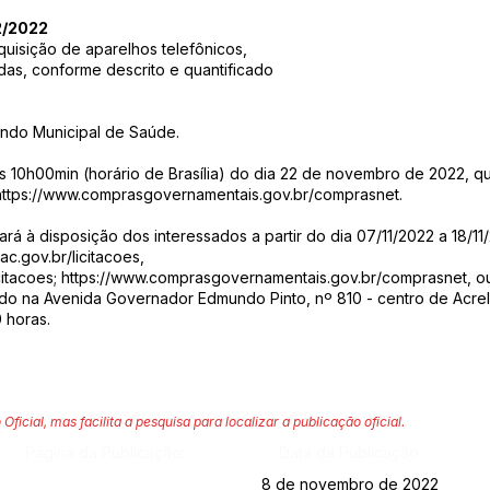
2/2022
quisição de aparelhos telefônicos,
ndas, conforme descrito e quantificado
undo Municipal de Saúde.
s 10h00min (horário de Brasília) do dia 22 de novembro de 2022, qu
https://www.comprasgovernamentais.gov.br/comprasnet.
tará à disposição dos interessados a partir do dia 07/11/2022 a 18/
ac.gov.br/licitacoes,
licitacoes; https://www.comprasgovernamentais.gov.br/comprasnet,
ou
ado na Avenida Governador Edmundo Pinto, nº 810 - centro de Acre
0 horas.
 Oficial, mas facilita a pesquisa para localizar a publicação oficial.
Página da Publicação:
Data da Publicação:
8 de novembro de 2022