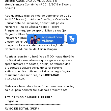
Objeto:
AQUISIÇÃO DE VEÍCULOS, em
atendimento a Convênio nº 00116/2019 e Siconv
884134.
Aos quatorze dias do mês de setembro de 2021,
às 11:00 horas (horário de Brasília), a Comissão
Permanente de Licitação, constituída pelos
membros: Rita de Cássia Negrelli Pereira -
Pregoeira, - equipe de apoio: Lílian de Araújo
Negrelli e Elias Patrício Junior, se reuniram para
iniciarem o processo licitatório do Pregão
Eletrônico Nº 035/2021, pelo critério de menor
preço por Item, atendendo a solicitação da
Secretaria Municipal de Administração.
Aberta a reunião no horário de 11:00 horas (horário
de Brasília), constatou-se que algumas empresas
apresentaram propostas, porém, os valores das
propostas estavam acima do valor máximo
estimado e não obtivemos êxito na negociação,
resultando dessa forma, em
LICITAÇÃO
FRACASSADA.
Nada mais havendo a tratar foi encerrada a reunião,
da qual para constar foi lavrada a presente Ata.
RITA DE CÁSSIA NEGRELLI PEREIRA
Pregoeira
*********************************************
AVISO DE EDITAL
(
PDF
)