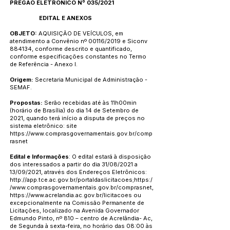
PREGÃO ELETRONICO Nº 035/2021
EDITAL E ANEXOS
OBJETO:
AQUISIÇÃO DE VEÍCULOS, em
atendimento a Convênio nº 00116/2019 e Siconv
884134, conforme descrito e quantificado,
conforme especificações constantes no Termo
de Referência - Anexo I.
Origem:
Secretaria Municipal de Administração -
SEMAF.
Propostas:
Serão recebidas até às 11h00min
(horário de Brasília) do dia 14 de Setembro de
2021, quando terá início a disputa de preços no
sistema eletrônico: site
https://www.comprasgovernamentais.gov.br/comp
rasnet
Edital e Informações
: O edital estará à disposição
dos interessados a partir do dia 31/08/2021 a
13/09/2021, através dos Endereços Eletrônicos:
http://app.tce.ac.gov.br/portaldaslicitacoes;https:/
/www.comprasgovernamentais.gov.br/comprasnet,
https://www.acrelandia.ac.gov.br/licitacoes
ou
excepcionalmente na Comissão Permanente de
Licitações, localizado na Avenida Governador
Edmundo Pinto, nº 810 – centro de Acrelândia- Ac,
de Segunda à sexta-feira, no horário das 08:00 às