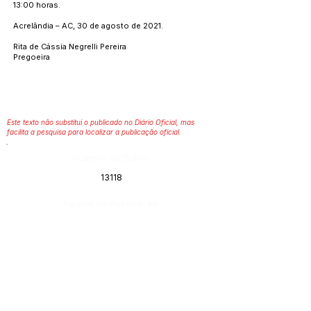
13:00 horas.
Acrelândia – AC, 30 de agosto de 2021.
Rita de Cássia Negrelli Pereira
Pregoeira
Este texto não substitui o publicado no Diário Oficial, mas
facilita a pesquisa para localizar a publicação oficial.
Número do Diário:
13118
Página da Publicação:
Data da Publicação:
31 de agosto de 2021
Órgão: