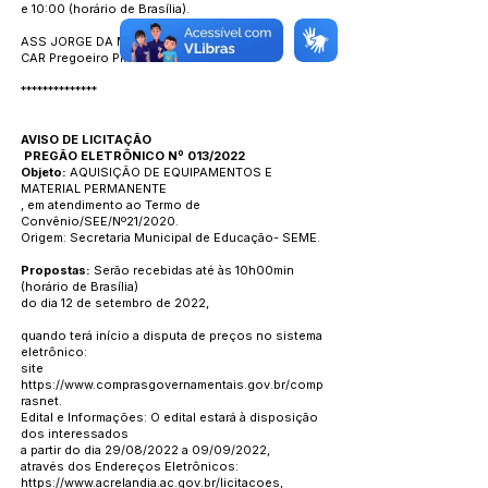
e 10:00 (horário de Brasília).
ASS JORGE DA MATA COELHO
CAR Pregoeiro PMA
**************
AVISO DE LICITAÇÃO
PREGÃO ELETRÔNICO Nº 013/2022
Objeto:
AQUISIÇÃO DE EQUIPAMENTOS E
MATERIAL PERMANENTE
, em atendimento ao Termo de
Convênio/SEE/Nº21/2020.
Origem: Secretaria Municipal de Educação- SEME.
Propostas:
Serão recebidas até às 10h00min
(horário de Brasília)
do dia 12 de setembro de 2022,
quando terá início a disputa de preços no sistema
eletrônico:
site
https://www.comprasgovernamentais.gov.br/comp
rasnet.
Edital e Informações: O edital estará à disposição
dos interessados
a partir do dia 29/08/2022 a 09/09/2022,
através dos Endereços Eletrônicos:
https://www.acrelandia.ac.gov.br/licitacoes,