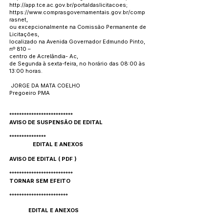
http://app.tce.ac.gov.br/portaldaslicitacoes;
https://www.comprasgovernamentais.gov.br/comp
rasnet,
ou excepcionalmente na Comissão Permanente de
Licitações,
localizado na Avenida Governador Edmundo Pinto,
nº 810 –
centro de Acrelândia- Ac,
de Segunda à sexta-feira, no horário das 08:00 às
13:00 horas.
JORGE DA MATA COELHO
Pregoeiro PMA
**************************
AVISO DE SUSPENSÃO DE EDITAL
***************
EDITAL E ANEXOS
AVISO DE EDITAL
(
PDF
)
**************************
TORNAR SEM EFEITO
************************
EDITAL E ANEXOS