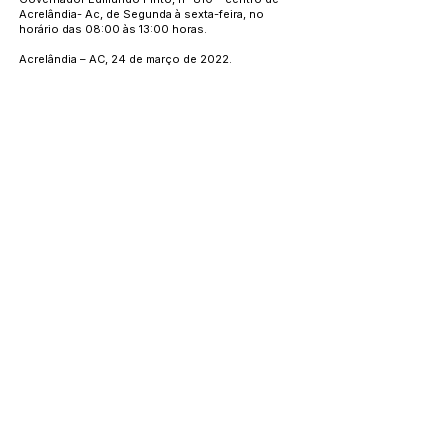
Acrelândia- Ac, de Segunda à sexta-feira, no
horário das 08:00 às 13:00 horas.
Acrelândia – AC, 24 de março de 2022.
Rita de Cássia Negrelli Pereira
Pregoeira
Este texto não substitui o publicado no Diário Oficial, mas
facilita a pesquisa para localizar a publicação oficial.
Número do Diário:
13252
Página da Publicação:
Data da Publicação:
25 de março de 2022
Órgão: