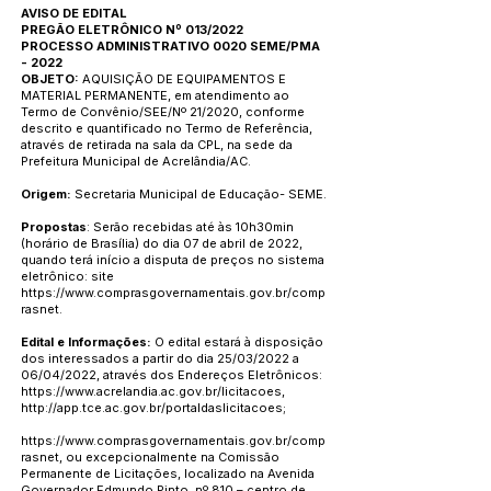
AVISO DE EDITAL
PREGÃO ELETRÔNICO Nº 013/2022
PROCESSO ADMINISTRATIVO 0020 SEME/PMA
- 2022
OBJETO:
AQUISIÇÃO DE EQUIPAMENTOS E
MATERIAL PERMANENTE, em atendimento ao
Termo de Convênio/SEE/Nº 21/2020, conforme
descrito e quantificado no Termo de Referência,
através de retirada na sala da CPL, na sede da
Prefeitura Municipal de Acrelândia/AC.
Origem:
Secretaria Municipal de Educação- SEME.
Propostas
: Serão recebidas até às 10h30min
(horário de Brasília) do dia 07 de abril de 2022,
quando terá início a disputa de preços no sistema
eletrônico: site
https://www.comprasgovernamentais.gov.br/comp
rasnet.
Edital e Informações:
O edital estará à disposição
dos interessados a partir do dia 25/03/2022 a
06/04/2022, através dos Endereços Eletrônicos:
https://www.acrelandia.ac.gov.br/licitacoes,
http://app.tce.ac.gov.br/portaldaslicitacoes;
https://www.comprasgovernamentais.gov.br/comp
rasnet,
ou excepcionalmente na Comissão
Permanente de Licitações, localizado na Avenida
Governador Edmundo Pinto, nº 810 – centro de