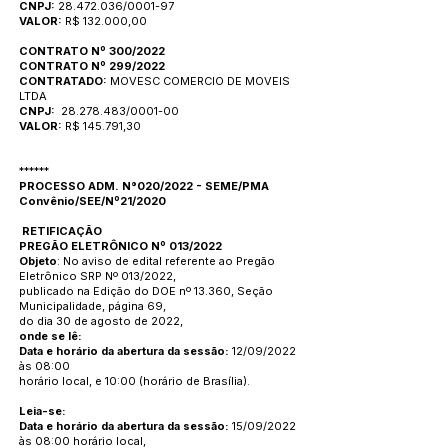
CNPJ:
28.472.036/0001-97
VALOR:
R$ 132.000,00
CONTRATO Nº 300/2022
CONTRATO Nº 299/2022
CONTRATADO:
MOVESC COMERCIO DE MOVEIS
LTDA
CNPJ:
28.278.483/0001-00
VALOR:
R$ 145.791,30
******
PROCESSO ADM. N°020/2022 - SEME/PMA
Convênio/SEE/Nº21/2020
RETIFICAÇÃO
PREGÃO ELETRÔNICO Nº 013/2022
Objeto
: No aviso de edital referente ao Pregão
Eletrônico SRP Nº 013/2022,
publicado na Edição do DOE nº 13.360, Seção
Municipalidade, página 69,
do dia 30 de agosto de 2022,
onde se lê:
Data e horário da abertura da sessão:
12/09/2022
às 08:00
horário local, e 10:00 (horário de Brasília).
Leia-se:
Data e horário da abertura da sessão:
15/09/2022
às 08:00 horário local,