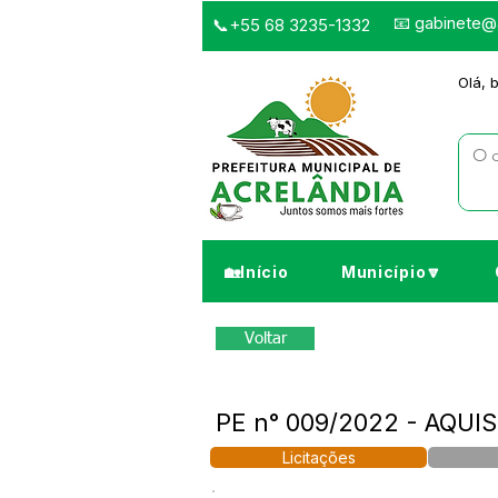
📧
gabinete@a
📞+55 68 3235-1332
Olá, 
🏡Início
Município🔽
Voltar
PE n° 009/2022 - AQU
Licitações