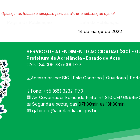
 Oficial, mas facilita a pesquisa para localizar a publicação oficial.
Página da Publicação:
Data da Publicação:
14 de março de 2022
SERVIÇO DE ATENDIMENTO AO CIDADÃO (SIC) E O
Prefeitura de Acrelândia - Estado do Acre
CNPJ 
84.306.737/0001-27
💻Acesso online: 
SIC 
| 
Fale Conosco
 | 
Ouvidoria
| 
Port
📱Fone: +55 
(68) 3232-1173
🏢 
Av. Governador Edmundo Pinto, nº 810 CEP 69945-0
📅 Segunda a sexta, das 
07h30min às 13h30min
📧 
gabinete@acrelandia.ac.gov.br