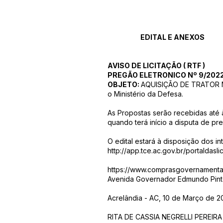
EDITAL E ANEXOS
AVISO DE LICITAÇÃO
(
RTF
)
PREGÃO ELETRONICO Nº 9/202
OBJETO:
AQUISIÇÃO DE TRATOR M
o Ministério da Defesa.
As Propostas serão recebidas até
quando terá início a disputa de pre
O edital estará à disposição dos i
http://app.tce.ac.gov.br/portaldasli
https://www.comprasgovernamentai
Avenida Governador Edmundo Pinto,
Acrelândia - AC, 10 de Março de 2
RITA DE CASSIA NEGRELLI PEREIRA