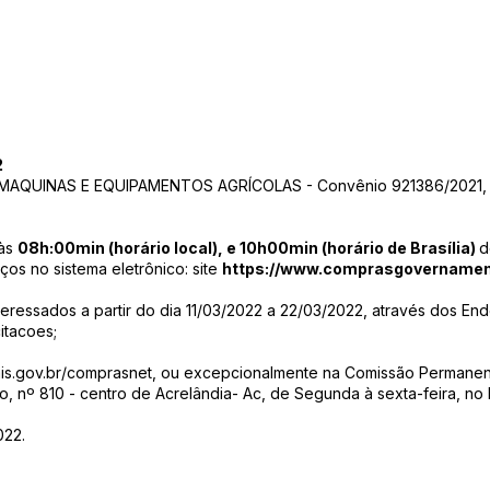
2
AQUINAS E EQUIPAMENTOS AGRÍCOLAS - Convênio 921386/2021, fir
 às
08h:00min (horário local), e 10h00min (horário de Brasília)
d
ços no sistema eletrônico: site
https://www.comprasgovernament
nteressados a partir do dia 11/03/2022 a 22/03/2022, através dos End
citacoes;
s.gov.br/comprasnet,
ou excepcionalmente na Comissão Permanente
 nº 810 - centro de Acrelândia- Ac, de Segunda à sexta-feira, no h
022.