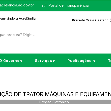
crelandia.ac.gov.br
Portal de Transparência
bem-vindo a Acrelândia!
Prefeito
Graia Caetano (
O Governo🔽
Serviços🔽
Publicações 🔽
T
ISIÇÃO DE TRATOR MÁQUINAS E EQUIPAME
Pregão Eletrônico