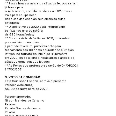
**
Essas horas a mais e os sábados letivos seriam
já horas para
o 4º bimestre, contabilizando assim 62 horas a
mais para equiparação
das aulas das escolas municipais às aulas
estaduais;
**
O ano letivo de 2020 será interrompido
perfazendo uma somatória
de 690 horas/aulas;
**
Com previsão de Volta em 2021, com aulas
presenciais ou remotas,
a partir de fevereiro, primeiramente para
fechamento das 110 horas equivalendo a 22 dias
letivos, no formato do início do 4º bimestre
em 2020, ou seja, cinco horas aulas diárias e os
sábados considerados letivos;
**
As Férias dos professores serão de 04/01/2021
à 17/02/2021.
3. VOTO DA COMISSÃO
Esta Comissão Especial aprova o presente
Parecer, Acrelândia,
AC, 09 de Novembro de 2020.
Parecer aprovado.
Nilson Mendes de Carvalho
Relator
Renato Soares de Jesus
Relator