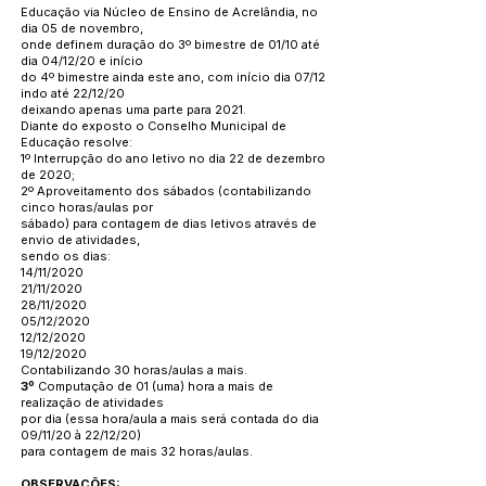
Educação via Núcleo de Ensino de Acrelândia, no
dia 05 de novembro,
onde definem duração do 3º bimestre de 01/10 até
dia 04/12/20 e início
do 4º bimestre ainda este ano, com início dia 07/12
indo até 22/12/20
deixando apenas uma parte para 2021.
Diante do exposto o Conselho Municipal de
Educação resolve:
1º Interrupção do ano letivo no dia 22 de dezembro
de 2020;
2º Aproveitamento dos sábados (contabilizando
cinco horas/aulas por
sábado) para contagem de dias letivos através de
envio de atividades,
sendo os dias:
14/11/2020
21/11/2020
28/11/2020
05/12/2020
12/12/2020
19/12/2020
Contabilizando 30 horas/aulas a mais.
3º
Computação de 01 (uma) hora a mais de
realização de atividades
por dia (essa hora/aula a mais será contada do dia
09/11/20 à 22/12/20)
para contagem de mais 32 horas/aulas.
OBSERVAÇÕES: