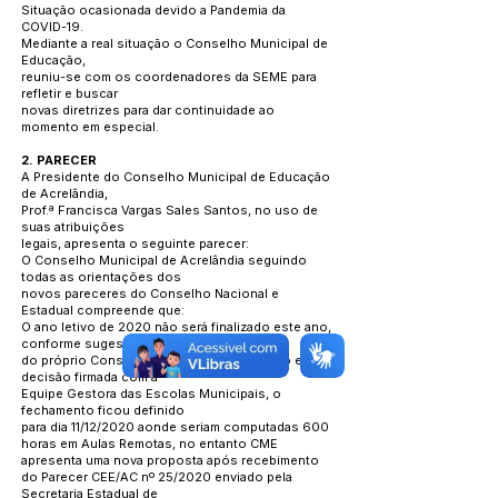
Situação ocasionada devido a Pandemia da
COVID-19.
Mediante a real situação o Conselho Municipal de
Educação,
reuniu-se com os coordenadores da SEME para
refletir e buscar
novas diretrizes para dar continuidade ao
momento em especial.
2. PARECER
A Presidente do Conselho Municipal de Educação
de Acrelândia,
Prof.ª Francisca Vargas Sales Santos, no uso de
suas atribuições
legais, apresenta o seguinte parecer:
O Conselho Municipal de Acrelândia seguindo
todas as orientações dos
novos pareceres do Conselho Nacional e
Estadual compreende que:
O ano letivo de 2020 não será finalizado este ano,
conforme sugestão
do próprio Conselho Nacional de Educação e
decisão firmada com a
Equipe Gestora das Escolas Municipais, o
fechamento ficou definido
para dia 11/12/2020 aonde seriam computadas 600
horas em Aulas Remotas, no entanto CME
apresenta uma nova proposta após recebimento
do Parecer CEE/AC nº 25/2020 enviado pela
Secretaria Estadual de