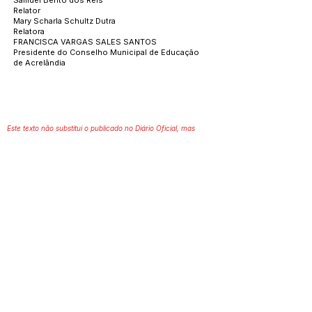
Samuel Bento dos Reis
Relator
Mary Scharla Schultz Dutra
Relatora
FRANCISCA VARGAS SALES SANTOS
Presidente do Conselho Municipal de Educação
de Acrelândia
Este texto não substitui o publicado no Diário Oficial, mas
facilita a pesquisa para localizar a publicação oficial.
Número do Diário:
12930
Página da Publicação:
Data da Publicação:
27 de novembro de 2020
Órgão: