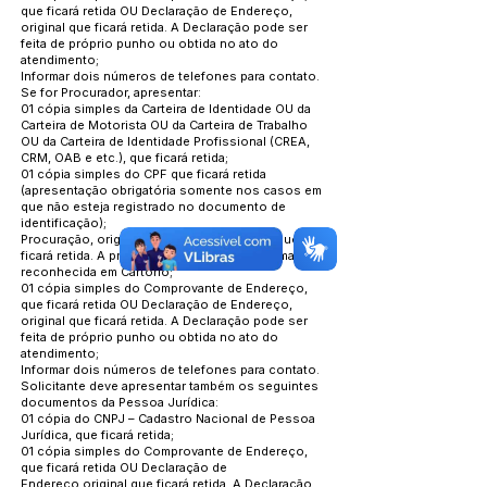
que ficará retida OU Declaração de Endereço,
original que ficará retida. A Declaração pode ser
feita de próprio punho ou obtida no ato do
atendimento;
Informar dois números de telefones para contato.
Se for Procurador, apresentar:
01 cópia simples da Carteira de Identidade OU da
Carteira de Motorista OU da Carteira de Trabalho
OU da Carteira de Identidade Profissional (CREA,
CRM, OAB e etc.), que ficará retida;
01 cópia simples do CPF que ficará retida
(apresentação obrigatória somente nos casos em
que não esteja registrado no documento de
identificação);
Procuração, original e 01 cópia simples da que
ficará retida. A procuração deve ser com firma
reconhecida em Cartório;
01 cópia simples do Comprovante de Endereço,
que ficará retida OU Declaração de Endereço,
original que ficará retida. A Declaração pode ser
feita de próprio punho ou obtida no ato do
atendimento;
Informar dois números de telefones para contato.
Solicitante deve apresentar também os seguintes
documentos da Pessoa Jurídica:
01 cópia do CNPJ – Cadastro Nacional de Pessoa
Jurídica, que ficará retida;
01 cópia simples do Comprovante de Endereço,
que ficará retida OU Declaração de
Endereço,original que ficará retida. A Declaração