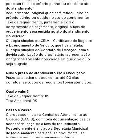
pode ser feita de próprio punho ou obtida no ato
do atendimento;
Requerimento, original que ficará retido. Feito de
próprio punho ou obtido no ato do atendimento;
Taxa de requerimento, juntamente com o
comprovante de pagamento, original. A taxa de
requerimento será emitida no ato do atendimento.
Do Veículo:
01 cópia simples do CRLV – Certificado de Registro
e Licenciamento de Veículo, que ficará retida;
01 cópia simples do Contrato de Locação, com a
devida autorização do proprietário (apresentação
obrigatória somente nos casos em que o veículo
seja alugado).
Qual o prazo de atendimento e/ou execução?
Prazo para retirar o documento: até 90 dias
corridos, se todos os requisitos forem atendidos.
Qual o valor?
Taxa de Requerimento: R$
Taxa Ambiental: R$
Passo a Passo
O processo inicia na Central de Atendimento ao
Cidadão (CAC´S), com toda documentação básica
necessária, paga-se a taxa de requerimento.
Posteriormente é enviado a Secretaria Municipal
de Meio Ambiente para análise documental, se
todos os requisitos documentais forem