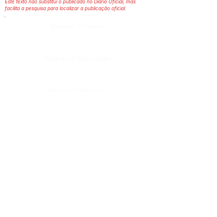
Este texto não substitui o publicado no Diário Oficial, mas
facilita a pesquisa para localizar a publicação oficial.
Número do Diário:
Página da Publicação:
Data da Publicação:
Órgão:
Sec. Administração