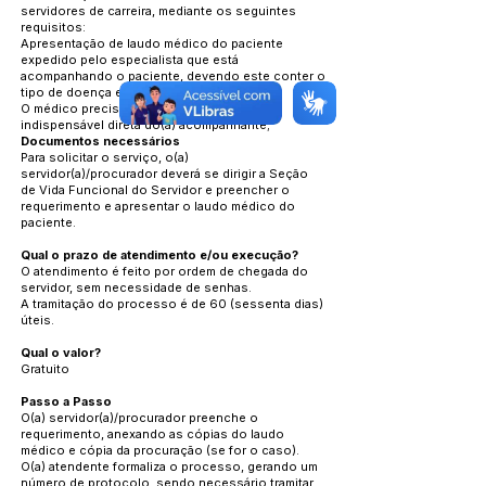
servidores de carreira, mediante os seguintes
requisitos:
Apresentação de laudo médico do paciente
expedido pelo especialista que está
acompanhando o paciente, devendo este conter o
tipo de doença e o CID;
O médico precisa relatar a assistência
indispensável direta do(a) acompanhante;
Documentos necessários
Para solicitar o serviço, o(a)
servidor(a)/procurador deverá se dirigir a Seção
de Vida Funcional do Servidor e preencher o
requerimento e apresentar o laudo médico do
paciente.
Qual o prazo de atendimento e/ou execução?
O atendimento é feito por ordem de chegada do
servidor, sem necessidade de senhas.
A tramitação do processo é de 60 (sessenta dias)
úteis.
Qual o valor?
Gratuito
Passo a Passo
O(a) servidor(a)/procurador preenche o
requerimento, anexando as cópias do laudo
médico e cópia da procuração (se for o caso).
O(a) atendente formaliza o processo, gerando um
número de protocolo, sendo necessário tramitar