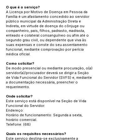
O que é o serviço?
A Licença por Motivo de Doença em Pessoa da
Família é um afastamento concedido ao servidor
público municipal da Administração Direta e
Indireta, em virtude de doença do cônjuge ou
companheiro, pais, filhos, padrasto, madrasta,
enteado e colateral consanguíneo ou afim até o
segundo grau civil, ou dependente que viva às
suas expensas e conste do seu assentamento
funcional, mediante comprovação por perícia
médica oficial.
Como solicitar?
De modo presencial ou mediante procuração, o(a)
servidor(a)/procurador deverá se dirigir a Seção
de Vida Funcional do Servidor (SVFS) e, mediante
a documentação necessária, preencher o
requerimento.
Onde solicitar?
Este serviço está disponível na Seção de Vida
Funcional do Servidor.
Endereço:
Horário de funcionamento: Segunda a sexta,
horário comercial.
Telefone: (68)
Quais os requisitos necessários?
Este serviço destina-se exclusivamente a