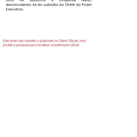
desvinculando-se do subsídio do Chefe do Poder
Executivo;
Este texto não substitui o publicado no Diário Oficial, mas
facilita a pesquisa para localizar a publicação oficial.
Número do Diário:
14299
Página da Publicação:
54
Data da Publicação:
3 de julho de 2026
Órgão: