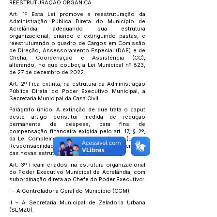
REESTRUTURAÇÃO ORGÂNICA
Art. 1º Esta Lei promove a reestruturação da
Administração Pública Direta do Município de
Acrelândia, adequando sua estrutura
organizacional, criando e extinguindo pastas, e
reestruturando o quadro de Cargos em Comissão
de Direção, Assessoramento Especial (DAE) e de
Chefia, Coordenação e Assistência (CC),
alterando, no que couber, a Lei Municipal nº 823,
de 27 de dezembro de 2022.
Art. 2º Fica extinta, na estrutura da Administração
Pública Direta do Poder Executivo Municipal, a
Secretaria Municipal da Casa Civil.
Parágrafo único. A extinção de que trata o caput
deste artigo constitui medida de redução
permanente de despesa, para fins de
compensação financeira exigida pelo art. 17, § 2º,
da Lei Complementar Federal nº 101/2000 (Lei de
Responsabilidade Fiscal), viabilizando a criação
das novas estruturas previstas nesta Lei.
Art. 3º Ficam criados, na estrutura organizacional
do Poder Executivo Municipal de Acrelândia, com
subordinação direta ao Chefe do Poder Executivo:
I – A Controladoria Geral do Município (CGM);
II – A Secretaria Municipal de Zeladoria Urbana
(SEMZU).