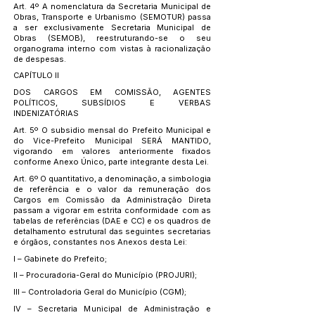
Art. 4º A nomenclatura da Secretaria Municipal de
Obras, Transporte e Urbanismo (SEMOTUR) passa
a ser exclusivamente Secretaria Municipal de
Obras (SEMOB), reestruturando-se o seu
organograma interno com vistas à racionalização
de despesas.
CAPÍTULO II
DOS CARGOS EM COMISSÃO, AGENTES
POLÍTICOS, SUBSÍDIOS E VERBAS
INDENIZATÓRIAS
Art. 5º O subsidio mensal do Prefeito Municipal e
do Vice-Prefeito Municipal SERÁ MANTIDO,
vigorando em valores anteriormente fixados
conforme Anexo Único, parte integrante desta Lei.
Art. 6º O quantitativo, a denominação, a simbologia
de referência e o valor da remuneração dos
Cargos em Comissão da Administração Direta
passam a vigorar em estrita conformidade com as
tabelas de referências (DAE e CC) e os quadros de
detalhamento estrutural das seguintes secretarias
e órgãos, constantes nos Anexos desta Lei:
I – Gabinete do Prefeito;
II – Procuradoria-Geral do Município (PROJURI);
III – Controladoria Geral do Município (CGM);
IV – Secretaria Municipal de Administração e