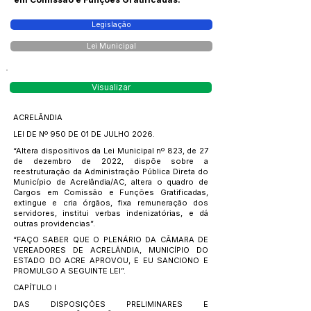
Legislação
Lei Municipal
Visualizar
ACRELÂNDIA
LEI DE Nº 950 DE 01 DE JULHO 2026.
“Altera dispositivos da Lei Municipal nº 823, de 27
de dezembro de 2022, dispõe sobre a
reestruturação da Administração Pública Direta do
Município de Acrelândia/AC, altera o quadro de
Cargos em Comissão e Funções Gratificadas,
extingue e cria órgãos, fixa remuneração dos
servidores, institui verbas indenizatórias, e dá
outras providencias”.
“FAÇO SABER QUE O PLENÁRIO DA CÂMARA DE
VEREADORES DE ACRELÂNDIA, MUNICÍPIO DO
ESTADO DO ACRE APROVOU, E EU SANCIONO E
PROMULGO A SEGUINTE LEI”.
CAPÍTULO I
DAS DISPOSIÇÕES PRELIMINARES E